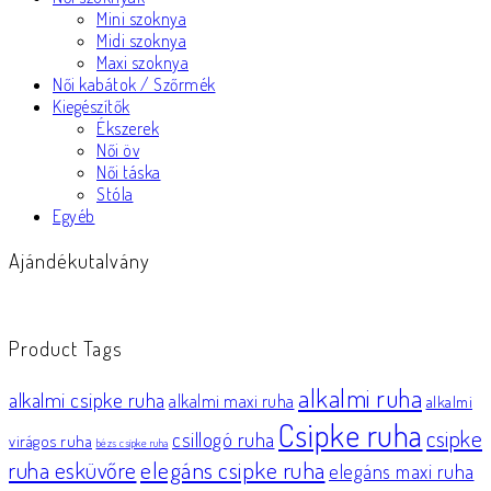
Mini szoknya
Midi szoknya
Maxi szoknya
Női kabátok / Szőrmék
Kiegészítők
Ékszerek
Női öv
Női táska
Stóla
Egyéb
Ajándékutalvány
Product Tags
alkalmi ruha
alkalmi csipke ruha
alkalmi maxi ruha
alkalmi
Csipke ruha
csipke
csillogó ruha
virágos ruha
bézs csipke ruha
elegáns csipke ruha
ruha esküvőre
elegáns maxi ruha