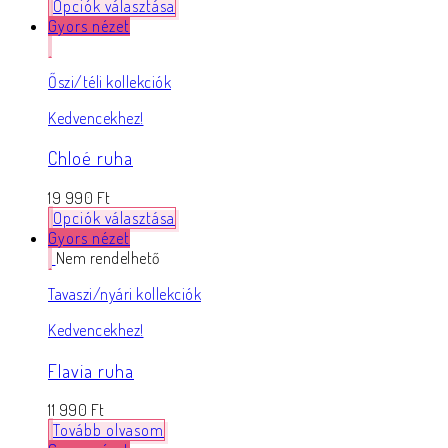
Opciók választása
Gyors nézet
Őszi/téli kollekciók
Kedvencekhez!
Chloé ruha
19 990
Ft
Opciók választása
Gyors nézet
Nem rendelhető
Tavaszi/nyári kollekciók
Kedvencekhez!
Flavia ruha
11 990
Ft
Tovább olvasom