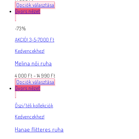
Opciók választása
Gyors nézet
-73%
AKCIÓ! 3-5-7000 Ft
Kedvencekhez!
Melina női ruha
4 000
Ft
–
14 990
Ft
Opciók választása
Gyors nézet
Őszi/téli kollekciók
Kedvencekhez!
Hanae flitteres ruha