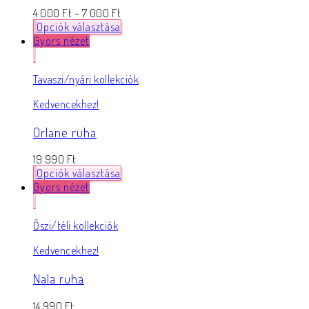
4 000
Ft
–
7 000
Ft
Opciók választása
Gyors nézet
Tavaszi/nyári kollekciók
Kedvencekhez!
Orlane ruha
19 990
Ft
Opciók választása
Gyors nézet
Őszi/téli kollekciók
Kedvencekhez!
Nala ruha
14 990
Ft