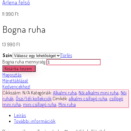
Arlena felső
11 990
Ft
Bogna ruha
13 990
Ft
Szín
Törlés
Bogna ruha mennyiség
Kosárba teszem
Megosztás
Mérettáblázat
Kedvencekhez!
Cikkszám:
N/A
Kategóriák:
Alkalmi ruha
,
Női alkalmi mini ruha
,
Női
ruhák
,
Őszi/téli kollekciók
Címkék:
alkalmi csillogó ruha
,
csillogó
mini ruha
,
mini csillogó ruha
,
Mini ruha
Leírás
További információk