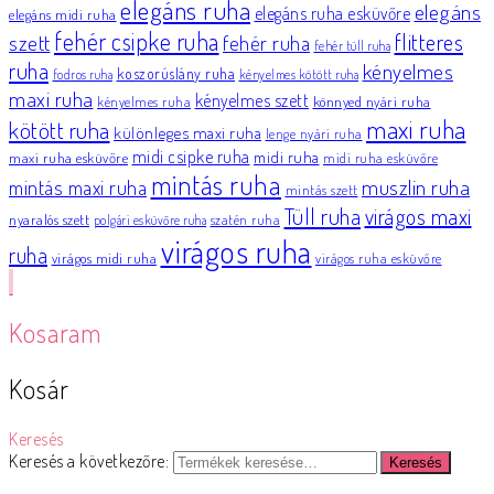
elegáns ruha
elegáns
elegáns ruha esküvőre
elegáns midi ruha
fehér csipke ruha
flitteres
szett
fehér ruha
fehér tüll ruha
ruha
kényelmes
koszorúslány ruha
fodros ruha
kényelmes kötött ruha
maxi ruha
kényelmes szett
könnyed nyári ruha
kényelmes ruha
maxi ruha
kötött ruha
különleges maxi ruha
lenge nyári ruha
midi csipke ruha
midi ruha
maxi ruha esküvőre
midi ruha esküvőre
mintás ruha
muszlin ruha
mintás maxi ruha
mintás szett
Tüll ruha
virágos maxi
nyaralós szett
szatén ruha
polgári esküvőre ruha
virágos ruha
ruha
virágos midi ruha
virágos ruha esküvőre
Kosaram
Kosár
Keresés
Keresés a következőre:
Keresés