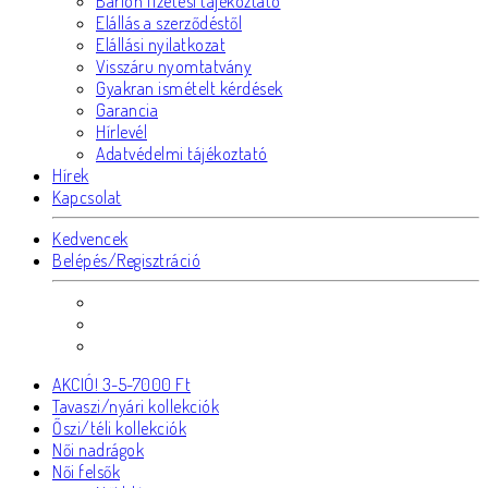
Barion fizetési tájékoztató
Elállás a szerződéstől
Elállási nyilatkozat
Visszáru nyomtatvány
Gyakran ismételt kérdések
Garancia
Hírlevél
Adatvédelmi tájékoztató
Hírek
Kapcsolat
Kedvencek
Belépés/Regisztráció
AKCIÓ! 3-5-7000 Ft
Tavaszi/nyári kollekciók
Őszi/téli kollekciók
Női nadrágok
Női felsők