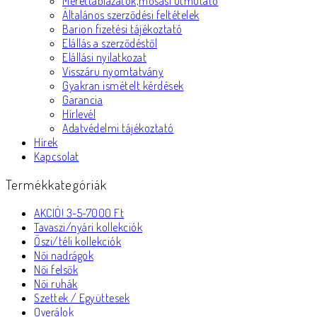
Mérettáblázatok,mosási útmutató
Általános szerződési feltételek
Barion fizetési tájékoztató
Elállás a szerződéstől
Elállási nyilatkozat
Visszáru nyomtatvány
Gyakran ismételt kérdések
Garancia
Hírlevél
Adatvédelmi tájékoztató
Hírek
Kapcsolat
Termékkategóriák
AKCIÓ! 3-5-7000 Ft
Tavaszi/nyári kollekciók
Őszi/téli kollekciók
Női nadrágok
Női felsők
Női ruhák
Szettek / Együttesek
Overálok