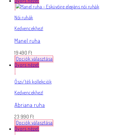
Gyors nézet
Női ruhák
Kedvencekhez!
Manel ruha
19 490
Ft
Opciók választása
Gyors nézet
Őszi/téli kollekciók
Kedvencekhez!
Abriana ruha
23 990
Ft
Opciók választása
Gyors nézet