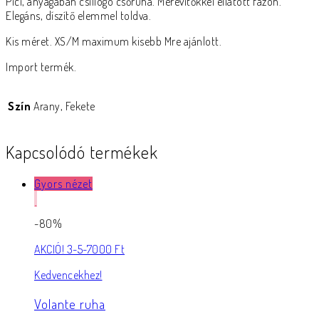
Pici, anyagában csillogó csőruha. Merevítőkkel ellátott fazon.
Elegáns, díszítő elemmel toldva.
Kis méret. XS/M maximum kisebb Mre ajánlott.
Import termék.
Szín
Arany, Fekete
Kapcsolódó termékek
Gyors nézet
-80%
AKCIÓ! 3-5-7000 Ft
Kedvencekhez!
Volante ruha