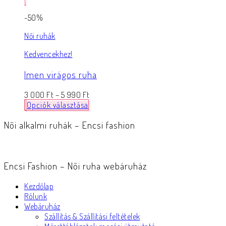
-50%
Női ruhák
Kedvencekhez!
Imen virágos ruha
3 000
Ft
–
5 990
Ft
Opciók választása
Női alkalmi ruhák – Encsi fashion
Encsi Fashion – Női ruha webáruház
Kezdőlap
Rólunk
Webáruház
Szállítás & Szállítási feltételek