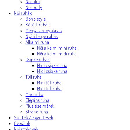
Női blúz
Női body
Női ruhák
Boho style
Kötött ruhák
Menyasszonyoknak
Nyári lenge ruhák
Alkalmi ruha
Női alkalmi mini ruha
Női alkalmi midi ruha
Csipke ruhák
Mini csipke ruha
Midi csipke ruha
Tüll ruha
Mini tüll ruha
Midi tüll ruha
Maxi ruha
Elegáns ruha
Plus size méret
Strand ruha
Szettek / Együttesek
Overálok
Női szoknyák