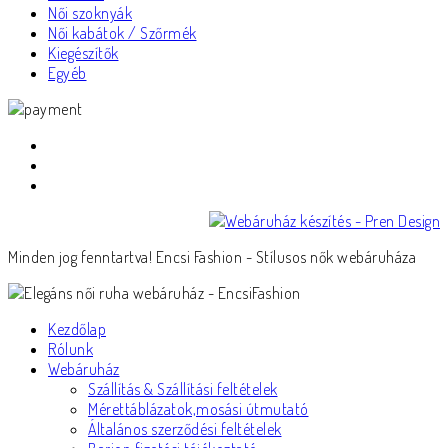
Női szoknyák
Női kabátok / Szőrmék
Kiegészítők
Egyéb
Minden jog fenntartva! Encsi Fashion - Stílusos nők webáruháza
Kezdőlap
Rólunk
Webáruház
Szállítás & Szállítási feltételek
Mérettáblázatok,mosási útmutató
Általános szerződési feltételek