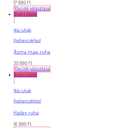
17 990
Ft
Opciók választása
Gyors nézet
Női ruhák
Kedvencekhez!
Asma maxi ruha
35 990
Ft
Opciók választása
Gyors nézet
Női ruhák
Kedvencekhez!
Hailey ruha
16 990
Ft