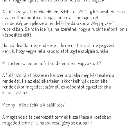
A futárszolgálat munkaidőben, 8:00-tól 17:00-ig kézbesít. Ha csak
egy adott időpontban tudja átvenni a csomagot, ezt
mindenképpen jelezze a rendelés leadásakor, a „Megjegyzés”
rubrikában. Szintén ide írja, ha szeretné, hogy a futár telefonáljon a
kézbesítés előtt.
Ha már leadta megrendelését, de nem írt hozzá megjegyzést,
kérjük, hogy vegye fel a kapcsolatot ügyfélszolgálatunkkal.
Mi történik, ha jön a futár, de én nem vagyok ott?
A futárszolgálat összesen kétszer próbálja meg kézbesíteni a
rendelést. Ha az első sikertelen, akkor felhívják az ön által
rendeléskor megadott számot, és időpontot egyeztetnek a
kiszállításhoz.
Mennyi időbe telik a kiszállítás?
A megrendelt és beérkezett termék kiszállítása a korábban
megadott címre 1-2 napot vesz igénybe csupán !