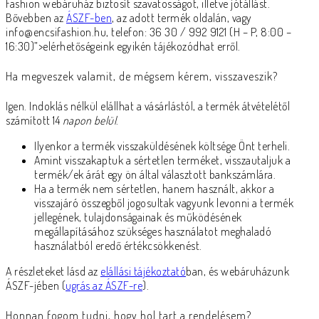
Fashion webáruház biztosít szavatosságot, illetve jótállást.
Bővebben az
ÁSZF-ben
, az adott termék oldalán, vagy
info@encsifashion.hu, telefon: 36 30 / 992 9121 (H – P, 8:00 –
16:30)”>elérhetőségeink egyikén tájékozódhat erről.
Ha megveszek valamit, de mégsem kérem, visszaveszik?
Igen. Indoklás nélkül elállhat a vásárlástól, a termék átvételétől
számított 14
napon belül
.
Ilyenkor a termék visszaküldésének költsége Önt terheli.
Amint visszakaptuk a sértetlen terméket, visszautaljuk a
termék/ek árát egy ön által választott bankszámlára.
Ha a termék nem sértetlen, hanem használt, akkor a
visszajáró összegből jogosultak vagyunk levonni a termék
jellegének, tulajdonságainak és működésének
megállapításához szükséges használatot meghaladó
használatból eredő értékcsökkenést.
A részleteket lásd az
elállási tájékoztató
ban, és webáruházunk
ÁSZF-jében (
ugrás az ÁSZF-re
).
Honnan fogom tudni, hogy hol tart a rendelésem?