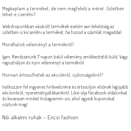
Megkaptam a terméket, de nem megfelelő a méret. Üzletben
lehet-e cserélni?
Webshopunkban vásárolt termékek esetén van lehetőség az
üzletben is kicserélni a terméket, ha hozod a számlát magaddal.
Mondhatok véleményt a termékről?
Igen. Rendszerünk 7 napon belül vélemény emlékeztetőt küld. Vagy
regisztráljon és írjon véleményt a termékről.
Honnan értesülhetek az akciókról, újdonságokról?
Iratkozzon fel ingyenes hírlevelünkre és értesüljön elsőnek legújabb
akcióinkról, nyereményjátékainkról. Like-olja Facebook oldalunkat
és kövessen minket Instagramm-on, ahol egyedi kuponokat
osztunk meg!
Női alkalmi ruhák – Encsi fashion