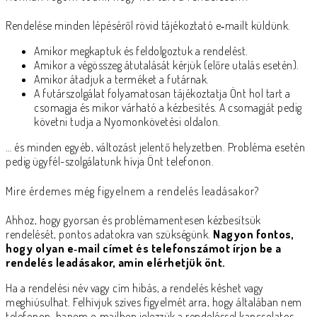
Rendelése minden lépéséről rövid tájékoztató e‑mailt küldünk.
Amikor megkaptuk és feldolgoztuk a rendelést.
Amikor a végösszeg átutalását kérjük (előre utalás esetén).
Amikor átadjuk a terméket a futárnak.
A futárszolgálat folyamatosan tájékoztatja Önt hol tart a
csomagja és mikor várható a kézbesítés. A csomagját pedig
követni tudja a Nyomonkövetési oldalon.
… és minden egyéb, változást jelentő helyzetben. Probléma esetén
pedig ügyfél-szolgálatunk hívja Önt telefonon.
Mire érdemes még figyelnem a rendelés leadásakor?
Ahhoz, hogy gyorsan és problémamentesen kézbesítsük
rendelését, pontos adatokra van szükségünk.
Nagyon fontos,
hogy olyan e‑mail címet és telefonszámot írjon be a
rendelés leadásakor, amin elérhetjük önt.
Ha a rendelési név vagy cím hibás, a rendelés késhet vagy
meghiúsulhat. Felhívjuk szíves figyelmét arra, hogy általában nem
telefonon, hanem e‑mailben jelezzük a rendeléssel kapcsolatos