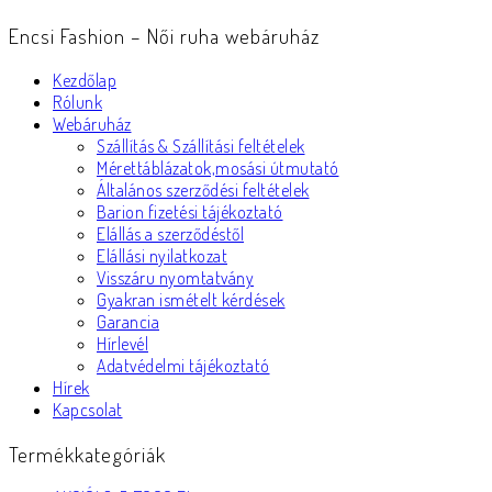
Encsi Fashion – Női ruha webáruház
Kezdőlap
Rólunk
Webáruház
Szállítás & Szállítási feltételek
Mérettáblázatok,mosási útmutató
Általános szerződési feltételek
Barion fizetési tájékoztató
Elállás a szerződéstől
Elállási nyilatkozat
Visszáru nyomtatvány
Gyakran ismételt kérdések
Garancia
Hírlevél
Adatvédelmi tájékoztató
Hírek
Kapcsolat
Termékkategóriák