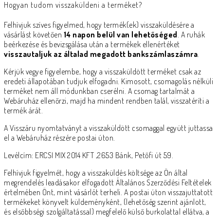
Hogyan tudom visszaküldeni a terméket?
Felhívjuk szíves figyelmed, hogy termék(ek) visszaküldésére a
vásárlást követően
14 napon belül van lehetőséged
. A ruhák
beérkezése és bevizsgálása után a termékek ellenértéket
visszautaljuk az általad megadott bankszámlaszámra
.
Kérjük vegye figyelembe, hogy a visszaküldött terméket csak az
eredeti állapotában tudjuk elfogadni. Kimosott, csomagolás nélküli
terméket nem áll módunkban cserélni. A csomag tartalmát a
Webáruház ellenőrzi, majd ha mindent rendben talál, visszatéríti a
termék árát.
A Visszáru nyomtatványt a visszaküldött csomaggal együtt juttassa
el a Webáruház részére postai úton.
Levélcím: ERCSI MIX 2014 KFT ,2653 Bánk, Petőfi út 59.
Felhívjuk figyelmét, hogy a visszaküldés költsége az Ön által
megrendelés leadásakor elfogadott Általános Szerződési Feltételek
értelmében Önt, mint vásárlót terheli. A postai úton visszajuttatott
termékeket könyvelt küldeményként, (lehetőség szerint ajánlott,
és elsőbbségi szolgáltatással) megfelelő külső burkolattal ellátva, a