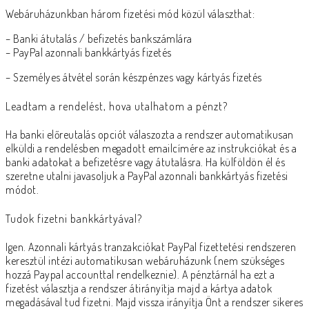
Webáruházunkban három fizetési mód közül választhat:
– Banki átutalás / befizetés bankszámlára
– PayPal azonnali bankkártyás fizetés
– Személyes átvétel során készpénzes vagy kártyás fizetés
Leadtam a rendelést, hova utalhatom a pénzt?
Ha banki előreutalás opciót válaszozta a rendszer automatikusan
elküldi a rendelésben megadott emailcímére az instrukciókat és a
banki adatokat a befizetésre vagy átutalásra. Ha külföldön él és
szeretne utalni javasoljuk a PayPal azonnali bankkártyás fizetési
módot.
Tudok fizetni bankkártyával?
Igen. Azonnali kártyás tranzakciókat PayPal fizettetési rendszeren
keresztül intézi automatikusan webáruházunk (
nem szükséges
hozzá Paypal accounttal rendelkeznie)
. A pénztárnál ha ezt a
fizetést választja a rendszer átirányítja majd a kártya adatok
megadásával tud fizetni. Majd vissza irányítja Önt a rendszer sikeres