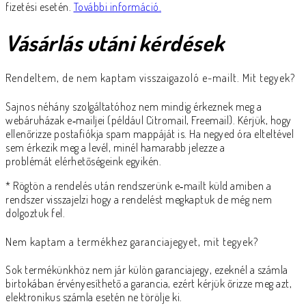
fizetési esetén.
További információ.
Vásárlás utáni kérdések
Rendeltem, de nem kaptam visszaigazoló e-mailt. Mit tegyek?
Sajnos néhány szolgáltatóhoz nem mindig érkeznek meg a
webáruházak e‑mailjei (például Citromail, Freemail). Kérjük, hogy
ellenőrizze postafiókja spam mappáját is. Ha negyed óra elteltével
sem érkezik meg a levél, minél hamarabb jelezze a
problémát
elérhetőségeink
egyikén.
* Rögtön a rendelés után rendszerünk e‑mailt küld amiben a
rendszer visszajelzi hogy a rendelést megkaptuk de még nem
dolgoztuk fel.
Nem kaptam a termékhez garanciajegyet, mit tegyek?
Sok termékünkhöz nem jár külön garanciajegy, ezeknél a számla
birtokában érvényesíthető a garancia,
ezért kérjük őrizze meg azt,
elektronikus számla esetén ne törölje ki
.