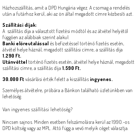
Házhozszállítás, amit a DPD Hungária végez. A csomag a rendelés
után a futárhoz kerül, aki az ön által megadott címre kézbesíti azt.
Szállítási díjak:
A szállítás díja a választott fizetési módtól és az átvétel helyétől
függően az alábbiak szerint alakul:
Banki előreutalással
és befizetéssel történő fizetés esetén,
átvétel helye háznál, megadott szállítási címre, a szállítás díja
1.290 Ft.
Utánvéttel
történő fizetés esetén, átvétel helye háznál, megadott
szállítási címre, a szállítás díja
1.590 Ft.
30.000 Ft
vásárlási érték felett a kiszállítás
ingyenes.
Személyes átvételre, próbára a Bánkon található üzletünkben van
lehetőség.
Van ingyenes szállítási lehetőség?
Nincsen sajnos. Minden esetben felszámolásra kerül az 1990.-os
DPD költség vagy az MPL. Attó függ a vevő melyik céget választja.