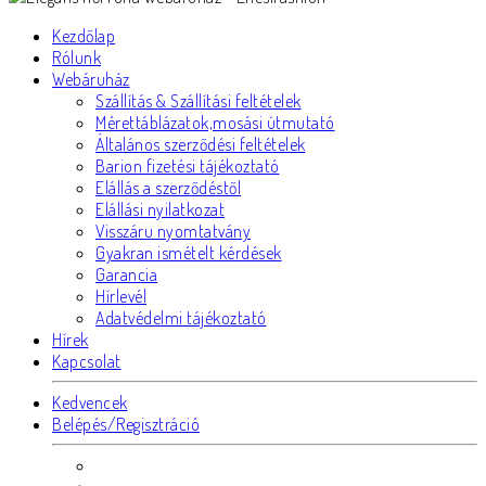
Kezdőlap
Rólunk
Webáruház
Szállítás & Szállítási feltételek
Mérettáblázatok,mosási útmutató
Általános szerződési feltételek
Barion fizetési tájékoztató
Elállás a szerződéstől
Elállási nyilatkozat
Visszáru nyomtatvány
Gyakran ismételt kérdések
Garancia
Hírlevél
Adatvédelmi tájékoztató
Hírek
Kapcsolat
Kedvencek
Belépés/Regisztráció