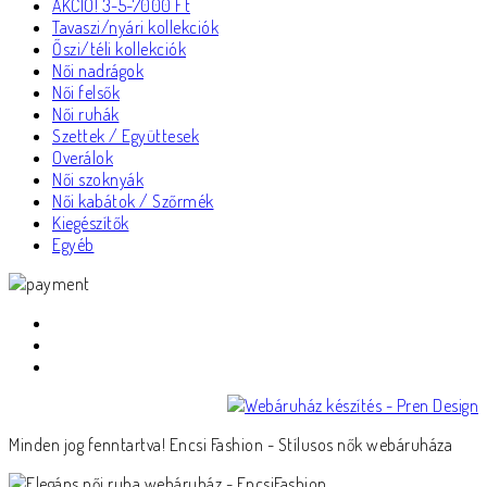
AKCIÓ! 3-5-7000 Ft
Tavaszi/nyári kollekciók
Őszi/téli kollekciók
Női nadrágok
Női felsők
Női ruhák
Szettek / Együttesek
Overálok
Női szoknyák
Női kabátok / Szőrmék
Kiegészítők
Egyéb
Minden jog fenntartva! Encsi Fashion - Stílusos nők webáruháza