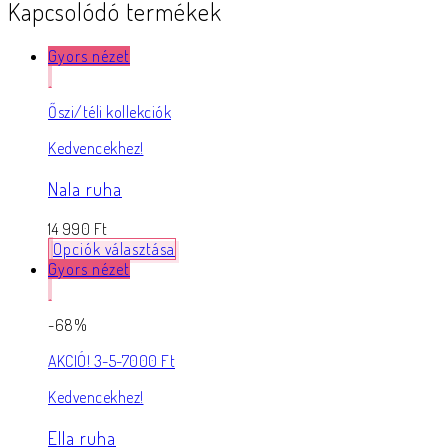
Kapcsolódó termékek
Gyors nézet
Őszi/téli kollekciók
Kedvencekhez!
Nala ruha
14 990
Ft
Opciók választása
Gyors nézet
-68%
AKCIÓ! 3-5-7000 Ft
Kedvencekhez!
Ella ruha