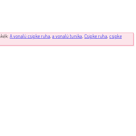
mkék:
A vonalú csipke ruha
,
a vonalú tunika
,
Csipke ruha
,
csipke