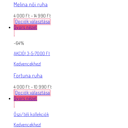
Melina női ruha
4 000
Ft
–
14 990
Ft
Opciók választása
Gyors nézet
-64%
AKCIÓ! 3-5-7000 Ft
Kedvencekhez!
Fortuna ruha
4 000
Ft
–
10 990
Ft
Opciók választása
Gyors nézet
Őszi/téli kollekciók
Kedvencekhez!