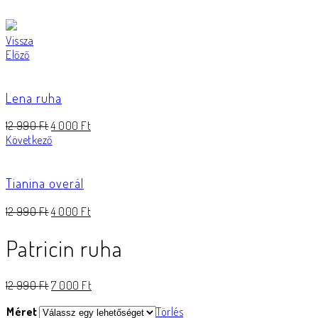
Vissza
Előző
Lena ruha
12 990
Ft
4 000
Ft
Következő
Tianina overál
12 990
Ft
4 000
Ft
Patricin ruha
12 990
Ft
7 000
Ft
Méret
Törlés