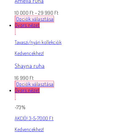
Amelia ruha
10 000
Ft
–
29 990
Ft
Opciók választása
Gyors nézet
Tavaszi/nyári kollekciók
Kedvencekhez!
Shayna ruha
16 990
Ft
Opciók választása
Gyors nézet
-73%
AKCIÓ! 3-5-7000 Ft
Kedvencekhez!