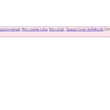
sszonyoknak
,
Mini csipke ruha
,
Női ruhák
,
Tavaszi/nyári kollekciók
Cí