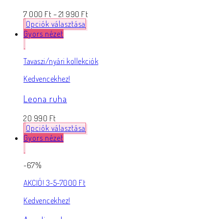
7 000
Ft
–
21 990
Ft
Opciók választása
Gyors nézet
Tavaszi/nyári kollekciók
Kedvencekhez!
Leona ruha
20 990
Ft
Opciók választása
Gyors nézet
-67%
AKCIÓ! 3-5-7000 Ft
Kedvencekhez!