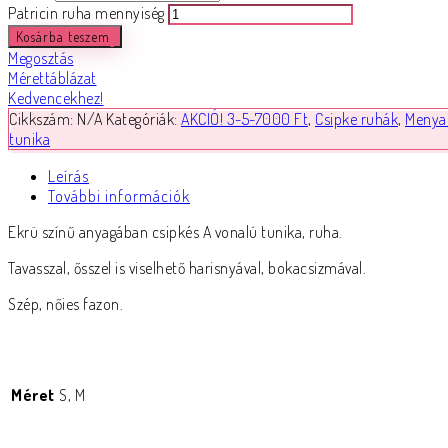
Patricin ruha mennyiség
Kosárba teszem
Megosztás
Mérettáblázat
Kedvencekhez!
Cikkszám:
N/A
Kategóriák:
AKCIÓ! 3-5-7000 Ft
,
Csipke ruhák
,
Menya
tunika
Leírás
További információk
Ekrü színű anyagában csipkés A vonalú tunika, ruha.
Tavasszal, ősszel is viselhető harisnyával, bokacsizmával.
Szép, nőies fazon.
Méret
S, M