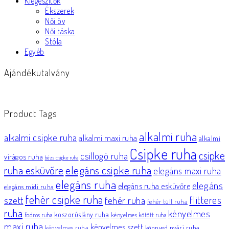
Kiegészítők
Ékszerek
Női öv
Női táska
Stóla
Egyéb
Ajándékutalvány
Product Tags
alkalmi ruha
alkalmi csipke ruha
alkalmi maxi ruha
alkalmi
Csipke ruha
csipke
csillogó ruha
virágos ruha
bézs csipke ruha
elegáns csipke ruha
ruha esküvőre
elegáns maxi ruha
elegáns ruha
elegáns
elegáns ruha esküvőre
elegáns midi ruha
fehér csipke ruha
flitteres
szett
fehér ruha
fehér tüll ruha
ruha
kényelmes
koszorúslány ruha
fodros ruha
kényelmes kötött ruha
maxi ruha
kényelmes szett
könnyed nyári ruha
kényelmes ruha