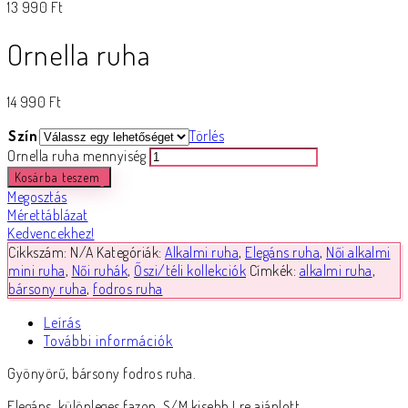
13 990
Ft
Ornella ruha
14 990
Ft
Szín
Törlés
Ornella ruha mennyiség
Kosárba teszem
Megosztás
Mérettáblázat
Kedvencekhez!
Cikkszám:
N/A
Kategóriák:
Alkalmi ruha
,
Elegáns ruha
,
Női alkalmi
mini ruha
,
Női ruhák
,
Őszi/téli kollekciók
Címkék:
alkalmi ruha
,
bársony ruha
,
fodros ruha
Leírás
További információk
Gyönyörű, bársony fodros ruha.
Elegáns, különleges fazon. S/M kisebb Lre ajánlott.