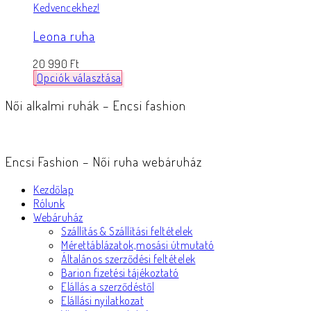
Kedvencekhez!
Leona ruha
20 990
Ft
Opciók választása
Női alkalmi ruhák – Encsi fashion
Encsi Fashion – Női ruha webáruház
Kezdőlap
Rólunk
Webáruház
Szállítás & Szállítási feltételek
Mérettáblázatok,mosási útmutató
Általános szerződési feltételek
Barion fizetési tájékoztató
Elállás a szerződéstől
Elállási nyilatkozat