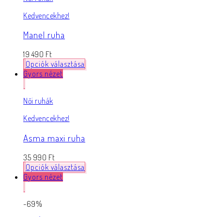
Kedvencekhez!
Manel ruha
19 490
Ft
Opciók választása
Gyors nézet
Női ruhák
Kedvencekhez!
Asma maxi ruha
35 990
Ft
Opciók választása
Gyors nézet
-69%