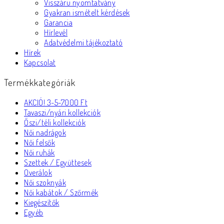
Visszáru nyomtatvány
Gyakran ismételt kérdések
Garancia
Hírlevél
Adatvédelmi tájékoztató
Hírek
Kapcsolat
Termékkategóriák
AKCIÓ! 3-5-7000 Ft
Tavaszi/nyári kollekciók
Őszi/téli kollekciók
Női nadrágok
Női felsők
Női ruhák
Szettek / Együttesek
Overálok
Női szoknyák
Női kabátok / Szőrmék
Kiegészítők
Egyéb