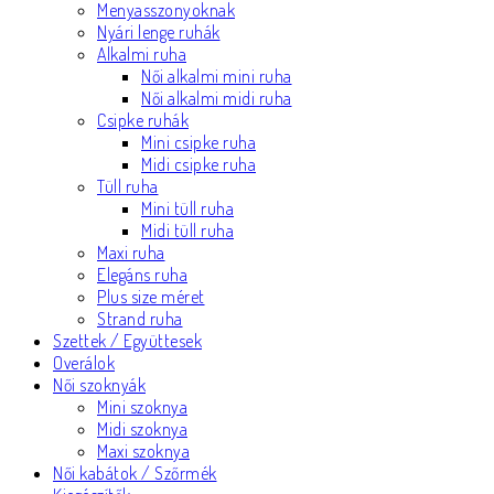
Menyasszonyoknak
Nyári lenge ruhák
Alkalmi ruha
Női alkalmi mini ruha
Női alkalmi midi ruha
Csipke ruhák
Mini csipke ruha
Midi csipke ruha
Tüll ruha
Mini tüll ruha
Midi tüll ruha
Maxi ruha
Elegáns ruha
Plus size méret
Strand ruha
Szettek / Együttesek
Overálok
Női szoknyák
Mini szoknya
Midi szoknya
Maxi szoknya
Női kabátok / Szőrmék