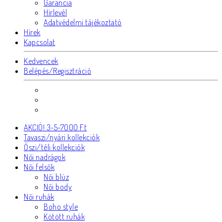
Garancia
Hírlevél
Adatvédelmi tájékoztató
Hírek
Kapcsolat
Kedvencek
Belépés/Regisztráció
AKCIÓ! 3-5-7000 Ft
Tavaszi/nyári kollekciók
Őszi/téli kollekciók
Női nadrágok
Női felsők
Női blúz
Női body
Női ruhák
Boho style
Kötött ruhák