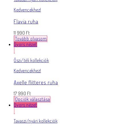
Kedvencekhez!
Flavia ruha
11 990
Ft
Tovább olvasom
Gyors nézet
Őszi/téli kollekciók
Kedvencekhez!
Axelle flitteres ruha
17 990
Ft
Opciók választása
Gyors nézet
Tavaszi/nyári kollekciók