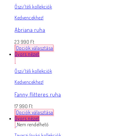
Őszi/téli kollekciók
Kedvencekhez!
Abriana ruha
23 990
Ft
Opciók választása
Gyors nézet
Őszi/téli kollekciók
Kedvencekhez!
Fanny flitteres ruha
17 990
Ft
Opciók választása
Gyors nézet
Nem rendelhető
Tavaszi/nyári kollekciók