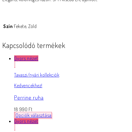
Szín
Fekete, Zöld
Kapcsolódó termékek
Gyors nézet
Tavaszi/nyári kollekciók
Kedvencekhez!
Perrine ruha
18 990
Ft
Opciók választása
Gyors nézet