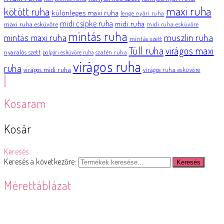
maxi ruha
kötött ruha
különleges maxi ruha
lenge nyári ruha
midi csipke ruha
midi ruha
maxi ruha esküvőre
midi ruha esküvőre
mintás ruha
muszlin ruha
mintás maxi ruha
mintás szett
Tüll ruha
virágos maxi
nyaralós szett
szatén ruha
polgári esküvőre ruha
virágos ruha
ruha
virágos midi ruha
virágos ruha esküvőre
Kosaram
Kosár
Keresés
Keresés a következőre:
Keresés
Mérettáblázat