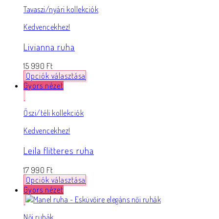
Tavaszi/nyári kollekciók
Kedvencekhez!
Livianna ruha
15 990
Ft
Opciók választása
Gyors nézet
Őszi/téli kollekciók
Kedvencekhez!
Leila flitteres ruha
17 990
Ft
Opciók választása
Gyors nézet
Női ruhák