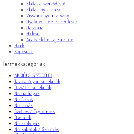
Elállás a szerződéstől
Elállási nyilatkozat
Visszáru nyomtatvány
Gyakran ismételt kérdések
Garancia
Hírlevél
Adatvédelmi tájékoztató
Hírek
Kapcsolat
Termékkategóriák
AKCIÓ! 3-5-7000 Ft
Tavaszi/nyári kollekciók
Őszi/téli kollekciók
Női nadrágok
Női felsők
Női ruhák
Szettek / Együttesek
Overálok
Női szoknyák
Női kabátok / Szőrmék