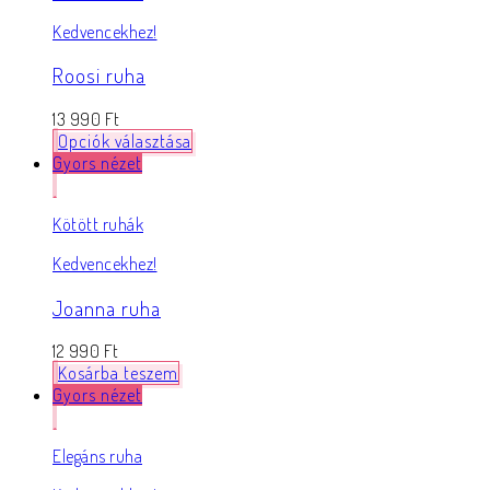
Kedvencekhez!
Roosi ruha
13 990
Ft
Opciók választása
Gyors nézet
Kötött ruhák
Kedvencekhez!
Joanna ruha
12 990
Ft
Kosárba teszem
Gyors nézet
Elegáns ruha