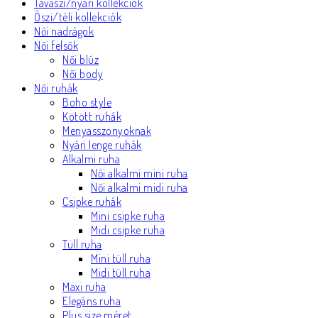
Tavaszi/nyári kollekciók
Őszi/téli kollekciók
Női nadrágok
Női felsők
Női blúz
Női body
Női ruhák
Boho style
Kötött ruhák
Menyasszonyoknak
Nyári lenge ruhák
Alkalmi ruha
Női alkalmi mini ruha
Női alkalmi midi ruha
Csipke ruhák
Mini csipke ruha
Midi csipke ruha
Tüll ruha
Mini tüll ruha
Midi tüll ruha
Maxi ruha
Elegáns ruha
Plus size méret