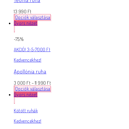
13 990
Ft
Opciók választása
Gyors nézet
-75%
AKCIÓ! 3-5-7000 Ft
Kedvencekhez!
Apollónia ruha
3 000
Ft
–
11 990
Ft
Opciók választása
Gyors nézet
Kötött ruhák
Kedvencekhez!