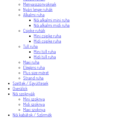
Menyasszonyoknak
Nyári lenge ruhák
Alkalmi ruha
Női alkalmi mini ruha
Női alkalmi midi ruha
Csipke ruhák
Mini csipke ruha
Midi csipke ruha
Tüll ruha
Mini tüll ruha
Midi tüll ruha
Maxi ruha
Elegáns ruha
Plus size méret
Strand ruha
Szettek / Együttesek
Overálok
Női szoknyák
Mini szoknya
Midi szoknya
Maxi szoknya
Női kabátok / Szőrmék