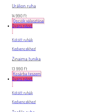
Urálion ruha
14 990
Ft
Opciók választása
Gyors nézet
Kötött ruhák
Kedvencekhez!
Zinaima tunika
13 990
Ft
Kosárba teszem
Gyors nézet
Kötött ruhák
Kedvencekhez!
Teofila ruha