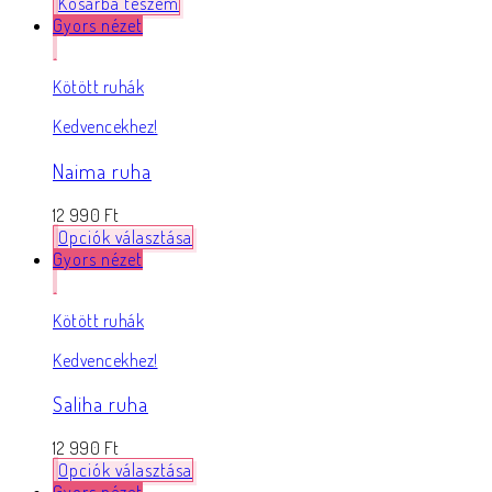
Kosárba teszem
Gyors nézet
Kötött ruhák
Kedvencekhez!
Naima ruha
12 990
Ft
Opciók választása
Gyors nézet
Kötött ruhák
Kedvencekhez!
Saliha ruha
12 990
Ft
Opciók választása
Gyors nézet