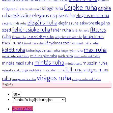
Csipke ruha
csipke
csillogó ruha
virágos ruha
bézs csipke ruha
elegáns csipke ruha
ruha esküvőre
elegáns maxi ruha
elegáns ruha
elegáns
elegáns ruha esküvőre
elegáns midi ruha
fehér csipke ruha
flitteres
szett
fehér ruha
fehér tüll ruha
ruha
kényelmes
koszorúslány ruha
fodros ruha
kényelmes kötött ruha
maxi ruha
kényelmes szett
könnyed nyári ruha
kényelmes ruha
maxi ruha
kötött ruha
különleges maxi ruha
lenge nyári ruha
midi csipke ruha
midi ruha
maxi ruha esküvőre
midi ruha esküvőre
mintás ruha
muszlin ruha
mintás maxi ruha
mintás szett
Tüll ruha
virágos maxi
nyaralós szett
szatén ruha
polgári esküvőre ruha
virágos ruha
ruha
virágos midi ruha
virágos ruha esküvőre
Szűrés
Gyors nézet