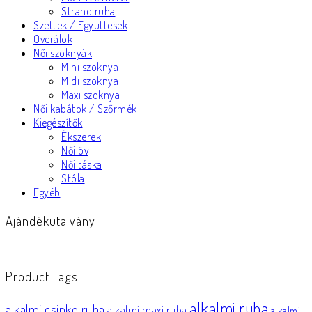
Strand ruha
Szettek / Együttesek
Overálok
Női szoknyák
Mini szoknya
Midi szoknya
Maxi szoknya
Női kabátok / Szőrmék
Kiegészítők
Ékszerek
Női öv
Női táska
Stóla
Egyéb
Ajándékutalvány
Product Tags
alkalmi ruha
alkalmi csipke ruha
alkalmi maxi ruha
alkalmi