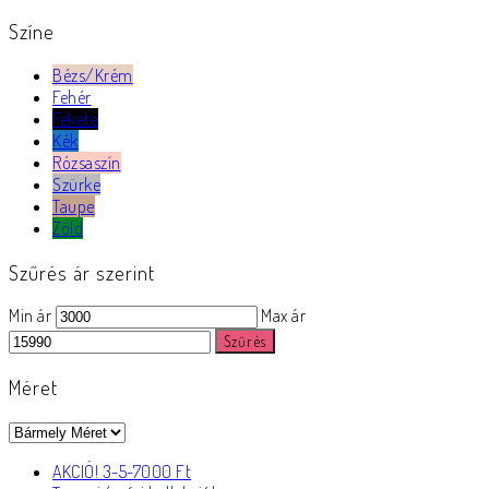
Színe
Bézs/Krém
Fehér
Fekete
Kék
Rózsaszín
Szürke
Taupe
Zöld
Szűrés ár szerint
Min ár
Max ár
Szűrés
Méret
AKCIÓ! 3-5-7000 Ft