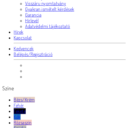
Visszáru nyomtatvány
Gyakran ismételt kérdések
Garancia
Hírlevél
Adatvédelmi tájékoztató
Hírek
Kapcsolat
Kedvencek
Belépés/Regisztráció
Színe
Bézs/Krém
Fehér
Fekete
Kék
Rózsaszín