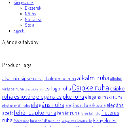
Kiegészítők
Ékszerek
Női öv
Női táska
Stóla
Egyéb
Ajándékutalvány
Product Tags
alkalmi ruha
alkalmi csipke ruha
alkalmi maxi ruha
alkalmi
Csipke ruha
csipke
csillogó ruha
virágos ruha
bézs csipke ruha
elegáns csipke ruha
ruha esküvőre
elegáns maxi ruha
elegáns ruha
elegáns
elegáns ruha esküvőre
elegáns midi ruha
fehér csipke ruha
flitteres
szett
fehér ruha
fehér tüll ruha
ruha
kényelmes
koszorúslány ruha
fodros ruha
kényelmes kötött ruha