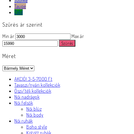
Szürke
Taupe
Zöld
Szűrés ár szerint
Min ár
Max ár
Szűrés
Méret
AKCIÓ! 3-5-7000 Ft
Tavaszi/nyári kollekciók
Őszi/téli kollekciók
Női nadrágok
Női felsők
Női blúz
Női body
Női ruhák
Boho style
Kötött ruhák