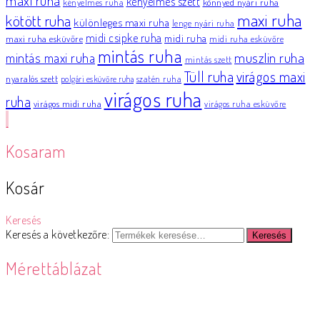
maxi ruha
kényelmes szett
könnyed nyári ruha
kényelmes ruha
maxi ruha
kötött ruha
különleges maxi ruha
lenge nyári ruha
midi csipke ruha
midi ruha
maxi ruha esküvőre
midi ruha esküvőre
mintás ruha
muszlin ruha
mintás maxi ruha
mintás szett
Tüll ruha
virágos maxi
nyaralós szett
szatén ruha
polgári esküvőre ruha
virágos ruha
ruha
virágos midi ruha
virágos ruha esküvőre
Kosaram
Kosár
Keresés
Keresés a következőre:
Keresés
Mérettáblázat