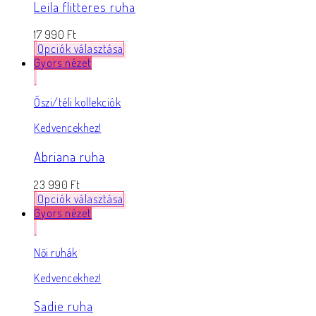
Leila flitteres ruha
17 990
Ft
Opciók választása
Gyors nézet
Őszi/téli kollekciók
Kedvencekhez!
Abriana ruha
23 990
Ft
Opciók választása
Gyors nézet
Női ruhák
Kedvencekhez!
Sadie ruha