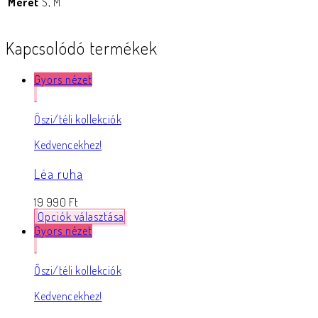
Méret
S, M
Kapcsolódó termékek
Gyors nézet
Őszi/téli kollekciók
Kedvencekhez!
Léa ruha
19 990
Ft
Opciók választása
Gyors nézet
Őszi/téli kollekciók
Kedvencekhez!