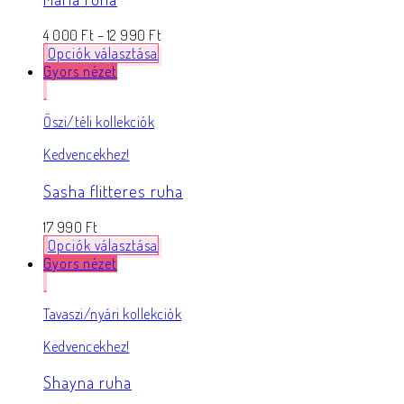
4 000
Ft
–
12 990
Ft
Opciók választása
Gyors nézet
Őszi/téli kollekciók
Kedvencekhez!
Sasha flitteres ruha
17 990
Ft
Opciók választása
Gyors nézet
Tavaszi/nyári kollekciók
Kedvencekhez!
Shayna ruha