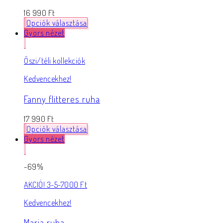
16 990
Ft
Opciók választása
Gyors nézet
Őszi/téli kollekciók
Kedvencekhez!
Fanny flitteres ruha
17 990
Ft
Opciók választása
Gyors nézet
-69%
AKCIÓ! 3-5-7000 Ft
Kedvencekhez!
Maria ruha