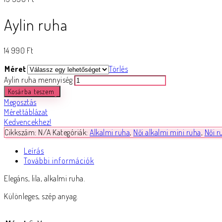
Aylin ruha
14 990
Ft
Méret
Törlés
Aylin ruha mennyiség
Kosárba teszem
Megosztás
Mérettáblázat
Kedvencekhez!
Cikkszám:
N/A
Kategóriák:
Alkalmi ruha
,
Női alkalmi mini ruha
,
Női r
Leírás
További információk
Elegáns, lila, alkalmi ruha.
Különleges, szép anyag.