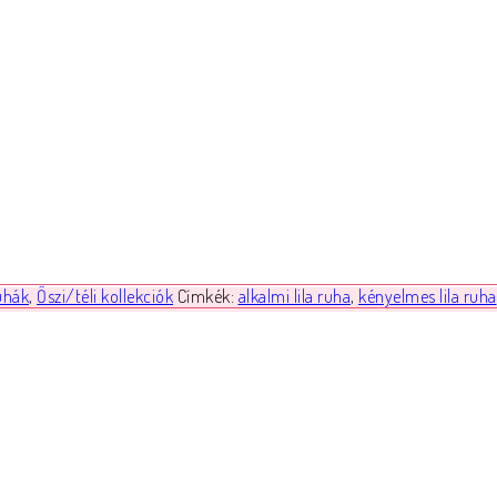
uhák
,
Őszi/téli kollekciók
Címkék:
alkalmi lila ruha
,
kényelmes lila ruha