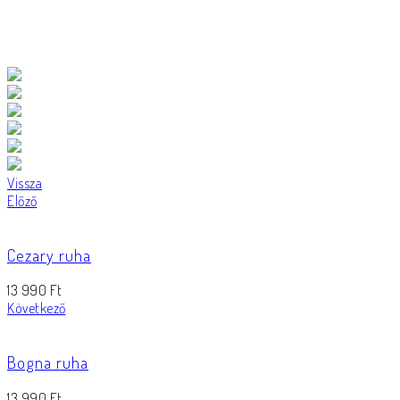
Vissza
Előző
Cezary ruha
13 990
Ft
Következő
Bogna ruha
13 990
Ft