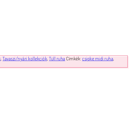
k
,
Tavaszi/nyári kollekciók
,
Tüll ruha
Címkék:
csipke midi ruha
,