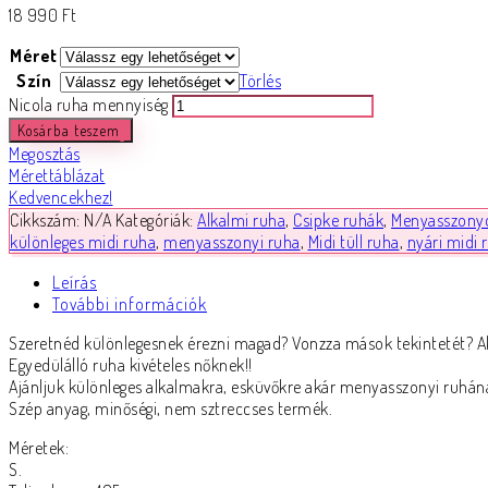
18 990
Ft
Méret
Szín
Törlés
Nicola ruha mennyiség
Kosárba teszem
Megosztás
Mérettáblázat
Kedvencekhez!
Cikkszám:
N/A
Kategóriák:
Alkalmi ruha
,
Csipke ruhák
,
Menyasszony
különleges midi ruha
,
menyasszonyi ruha
,
Midi tüll ruha
,
nyári midi 
Leírás
További információk
Szeretnéd különlegesnek érezni magad? Vonzza mások tekintetét? Ak
Egyedülálló ruha kivételes nőknek!!
Ajánljuk különleges alkalmakra, esküvőkre akár menyasszonyi ruhána
Szép anyag, minőségi, nem sztreccses termék.
Méretek:
S.