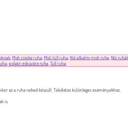
oknak
,
Midi csipke ruha
,
Midi tüll ruha
,
Női alkalmi midi ruha
,
Női ruhá
ruha
,
polgári esküvőre ruha
,
Tüll ruha
kor ez a ruha neked készült. Tökéletes különleges eseményekhez.
k is.