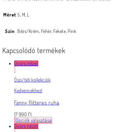
Méret
S, M, L
Szín
Bézs/Krém, Fehér, Fekete, Pink
Kapcsolódó termékek
Gyors nézet
Őszi/téli kollekciók
Kedvencekhez!
Fanny flitteres ruha
17 990
Ft
Opciók választása
Gyors nézet