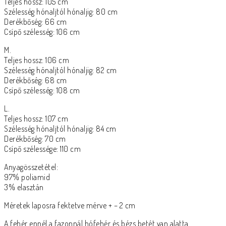
Teljes hossz: 105 cm
Szélesség hónaljtól hónaljig: 80 cm
Derékbőség: 66 cm
Csípő szélesség: 106 cm
M.
Teljes hossz: 106 cm
Szélesség hónaljtól hónaljig: 82 cm
Derékbőség: 68 cm
Csípő szélesség: 108 cm
L.
Teljes hossz: 107 cm
Szélesség hónaljtól hónaljig: 84 cm
Derékbőség: 70 cm
Csípő szélessége: 110 cm
Anyagösszetétel:
97% poliamid
3% elasztán
Méretek laposra fektetve mérve + – 2 cm
A fehér ennél a fazonnál hófehér és bézs betét van alatta.