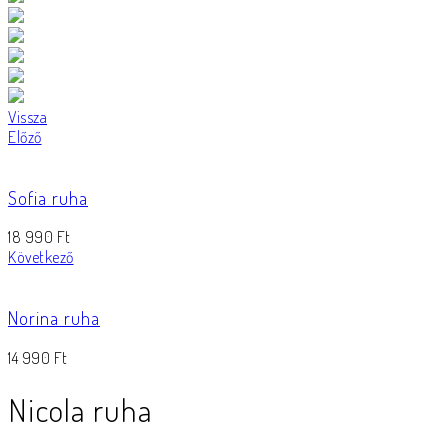
Vissza
Előző
Sofia ruha
18 990
Ft
Következő
Norina ruha
14 990
Ft
Nicola ruha