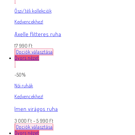
Őszi/téli kollekciók
Kedvencekhez!
Axelle flitteres ruha
17 990
Ft
Opciók választása
Gyors nézet
-50%
Női ruhák
Kedvencekhez!
Imen virágos ruha
3 000
Ft
–
5 990
Ft
Opciók választása
Gyors nézet