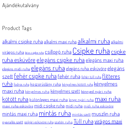
Ajándékutalvány
Product Tags
alkalmi ruha
alkalmi csipke ruha
alkalmi maxi ruha
alkalmi
Csipke ruha
csipke
csillogó ruha
virágos ruha
bézs csipke ruha
elegáns csipke ruha
ruha esküvőre
elegáns maxi ruha
elegáns ruha
elegáns
elegáns ruha esküvőre
elegáns midi ruha
fehér csipke ruha
flitteres
szett
fehér ruha
fehér tüll ruha
ruha
kényelmes
koszorúslány ruha
fodros ruha
kényelmes kötött ruha
maxi ruha
kényelmes szett
könnyed nyári ruha
kényelmes ruha
maxi ruha
kötött ruha
különleges maxi ruha
lenge nyári ruha
midi csipke ruha
midi ruha
maxi ruha esküvőre
midi ruha esküvőre
mintás ruha
muszlin ruha
mintás maxi ruha
mintás szett
Tüll ruha
virágos maxi
nyaralós szett
szatén ruha
polgári esküvőre ruha