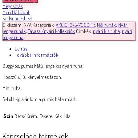
Megosztás
Mérettáblázat
Kedvencekhez!
Cikkszám:
N/A
Kategóriák:
AKCIÓ! 3-5-7000 Ft
,
Női ruhák
,
Nyári
lenge ruhák
,
Tavaszi/nyári kollekciók
Címkék:
nyári kis ruha
,
nyári
lenge ruha
Leírás
További információk
Buggyos, gumis hátú lenge kis nyári ruha.
Hosszú ujjú, kényelmes fazon.
Mini ruha.
S-től L-ig ajánlom a gumis háta miatt.
Szín
Bézs/Krém, Fekete, Kék, Lila
Kapcsolódó termékek