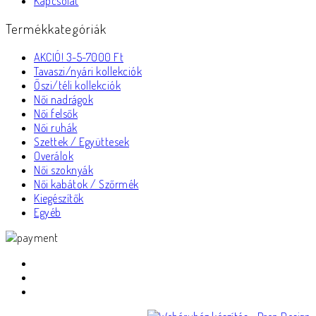
Kapcsolat
Termékkategóriák
AKCIÓ! 3-5-7000 Ft
Tavaszi/nyári kollekciók
Őszi/téli kollekciók
Női nadrágok
Női felsők
Női ruhák
Szettek / Együttesek
Overálok
Női szoknyák
Női kabátok / Szőrmék
Kiegészítők
Egyéb