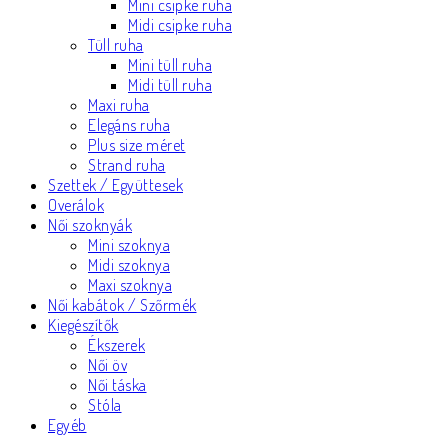
Mini csipke ruha
Midi csipke ruha
Tüll ruha
Mini tüll ruha
Midi tüll ruha
Maxi ruha
Elegáns ruha
Plus size méret
Strand ruha
Szettek / Együttesek
Overálok
Női szoknyák
Mini szoknya
Midi szoknya
Maxi szoknya
Női kabátok / Szőrmék
Kiegészítők
Ékszerek
Női öv
Női táska
Stóla
Egyéb