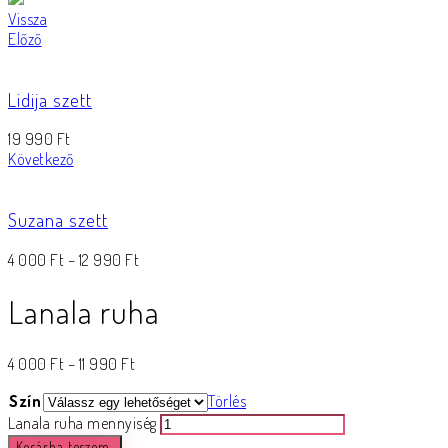
Vissza
Előző
Lidija szett
19 990
Ft
Következő
Suzana szett
4 000
Ft
–
12 990
Ft
Lanala ruha
4 000
Ft
–
11 990
Ft
Szín
Törlés
Lanala ruha mennyiség
Kosárba teszem