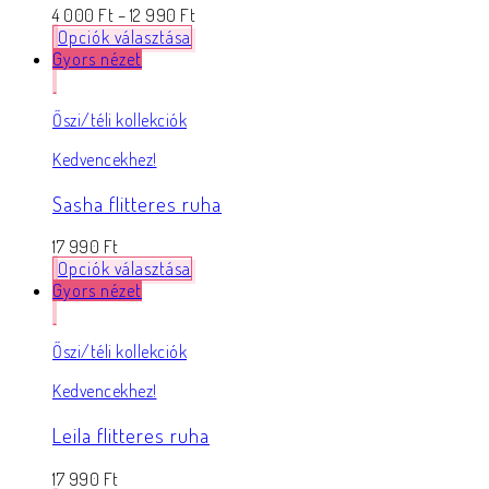
4 000
Ft
–
12 990
Ft
Opciók választása
Gyors nézet
Őszi/téli kollekciók
Kedvencekhez!
Sasha flitteres ruha
17 990
Ft
Opciók választása
Gyors nézet
Őszi/téli kollekciók
Kedvencekhez!
Leila flitteres ruha
17 990
Ft