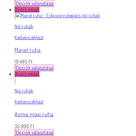
Opciók választása
Gyors nézet
Női ruhák
Kedvencekhez!
Manel ruha
19 490
Ft
Opciók választása
Gyors nézet
Női ruhák
Kedvencekhez!
Asma maxi ruha
35 990
Ft
Opciók választása