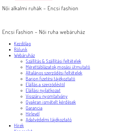
Női alkalmi ruhák – Encsi fashion
Encsi Fashion – Női ruha webáruház
Kezdőlap
Rólunk
Webáruház
Szállítás & Szállítási feltételek
Mérettáblázatok,mosási útmutató
Általános szerződési feltételek
Barion fizetési tájékoztató
Elállás a szerződéstől
Elállási nyilatkozat
Visszáru nyomtatvány
Gyakran ismételt kérdések
Garancia
Hírlevél
Adatvédelmi tájékoztató
Hírek