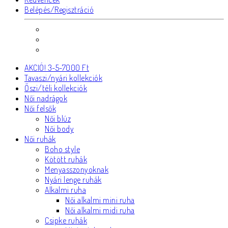
Belépés/Regisztráció
AKCIÓ! 3-5-7000 Ft
Tavaszi/nyári kollekciók
Őszi/téli kollekciók
Női nadrágok
Női felsők
Női blúz
Női body
Női ruhák
Boho style
Kötött ruhák
Menyasszonyoknak
Nyári lenge ruhák
Alkalmi ruha
Női alkalmi mini ruha
Női alkalmi midi ruha
Csipke ruhák