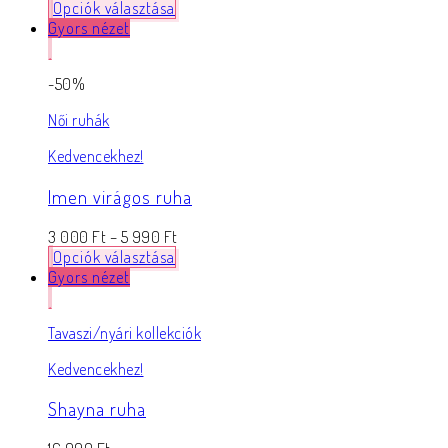
Opciók választása
Gyors nézet
-50%
Női ruhák
Kedvencekhez!
Imen virágos ruha
3 000
Ft
–
5 990
Ft
Opciók választása
Gyors nézet
Tavaszi/nyári kollekciók
Kedvencekhez!
Shayna ruha