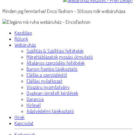
Minden jog fenntartva! Encsi Fashion - Stílusos nők webáruháza
Kezdőlap
Rólunk
Webáruház
Szállítás & Szállítási feltételek
Mérettáblázatok,mosási útmutató
Általános szerződési feltételek
Barion fizetési tájékoztató
Elállás a szerződéstől
Elállási nyilatkozat
Visszáru nyomtatvány
Gyakran ismételt kérdések
Garancia
Hírlevél
Adatvédelmi tájékoztató
Hírek
Kapcsolat
Kedvencek