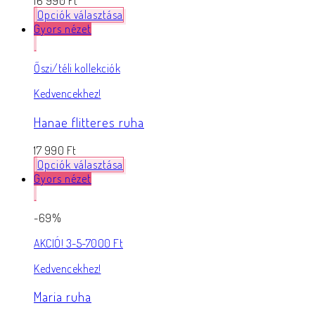
16 990
Ft
Opciók választása
Gyors nézet
Őszi/téli kollekciók
Kedvencekhez!
Hanae flitteres ruha
17 990
Ft
Opciók választása
Gyors nézet
-69%
AKCIÓ! 3-5-7000 Ft
Kedvencekhez!
Maria ruha