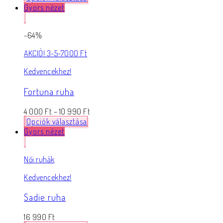
Gyors nézet
-64%
AKCIÓ! 3-5-7000 Ft
Kedvencekhez!
Fortuna ruha
4 000
Ft
–
10 990
Ft
Opciók választása
Gyors nézet
Női ruhák
Kedvencekhez!
Sadie ruha
16 990
Ft