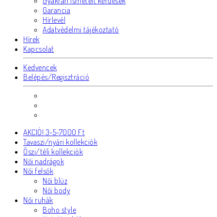
Gyakran ismételt kérdések
Garancia
Hírlevél
Adatvédelmi tájékoztató
Hírek
Kapcsolat
Kedvencek
Belépés/Regisztráció
AKCIÓ! 3-5-7000 Ft
Tavaszi/nyári kollekciók
Őszi/téli kollekciók
Női nadrágok
Női felsők
Női blúz
Női body
Női ruhák
Boho style