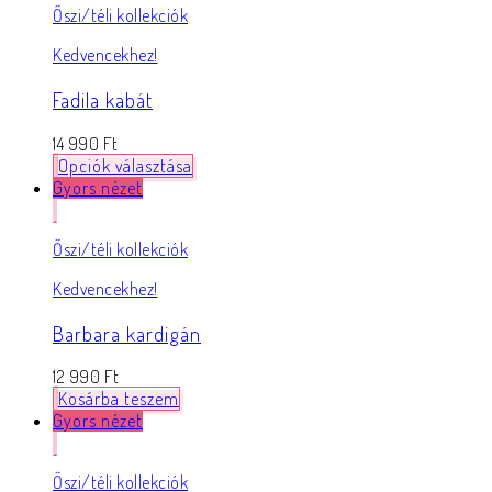
Őszi/téli kollekciók
Kedvencekhez!
Fadila kabát
14 990
Ft
Opciók választása
Gyors nézet
Őszi/téli kollekciók
Kedvencekhez!
Barbara kardigán
12 990
Ft
Kosárba teszem
Gyors nézet
Őszi/téli kollekciók