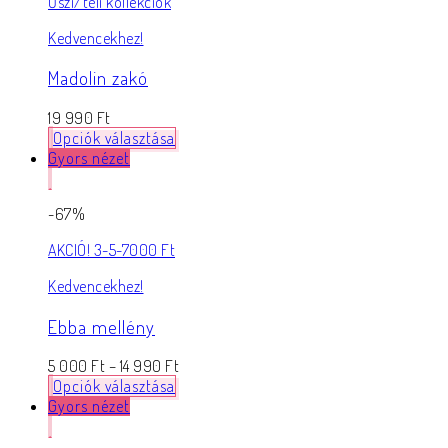
Őszi/téli kollekciók
Kedvencekhez!
Madolin zakó
19 990
Ft
Opciók választása
Gyors nézet
-67%
AKCIÓ! 3-5-7000 Ft
Kedvencekhez!
Ebba mellény
5 000
Ft
–
14 990
Ft
Opciók választása
Gyors nézet