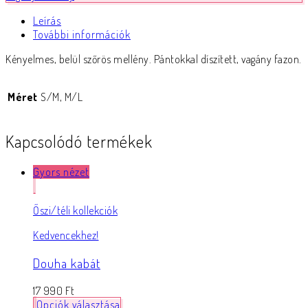
Leírás
További információk
Kényelmes, belül szőrös mellény. Pántokkal díszített, vagány fazon.
Méret
S/M, M/L
Kapcsolódó termékek
Gyors nézet
Őszi/téli kollekciók
Kedvencekhez!
Douha kabát
17 990
Ft
Opciók választása