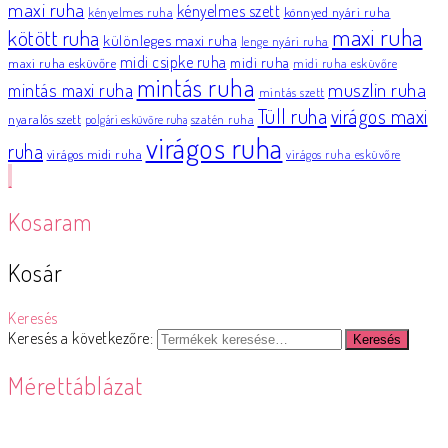
maxi ruha
kényelmes szett
könnyed nyári ruha
kényelmes ruha
maxi ruha
kötött ruha
különleges maxi ruha
lenge nyári ruha
midi csipke ruha
midi ruha
maxi ruha esküvőre
midi ruha esküvőre
mintás ruha
muszlin ruha
mintás maxi ruha
mintás szett
Tüll ruha
virágos maxi
nyaralós szett
szatén ruha
polgári esküvőre ruha
virágos ruha
ruha
virágos midi ruha
virágos ruha esküvőre
Kosaram
Kosár
Keresés
Keresés a következőre:
Keresés
Mérettáblázat