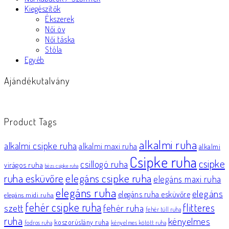
Kiegészítők
Ékszerek
Női öv
Női táska
Stóla
Egyéb
Ajándékutalvány
Product Tags
alkalmi ruha
alkalmi csipke ruha
alkalmi maxi ruha
alkalmi
Csipke ruha
csipke
csillogó ruha
virágos ruha
bézs csipke ruha
elegáns csipke ruha
ruha esküvőre
elegáns maxi ruha
elegáns ruha
elegáns
elegáns ruha esküvőre
elegáns midi ruha
fehér csipke ruha
flitteres
szett
fehér ruha
fehér tüll ruha
ruha
kényelmes
koszorúslány ruha
fodros ruha
kényelmes kötött ruha