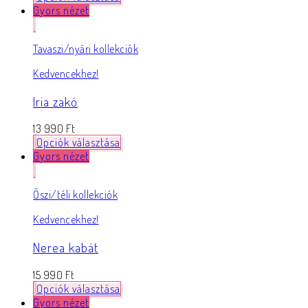
Gyors nézet
Tavaszi/nyári kollekciók
Kedvencekhez!
Iria zakó
13 990
Ft
Opciók választása
Gyors nézet
Őszi/téli kollekciók
Kedvencekhez!
Nerea kabát
15 990
Ft
Opciók választása
Gyors nézet