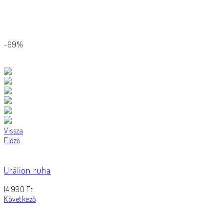
-69%
Vissza
Előző
Urálion ruha
14 990
Ft
Következő