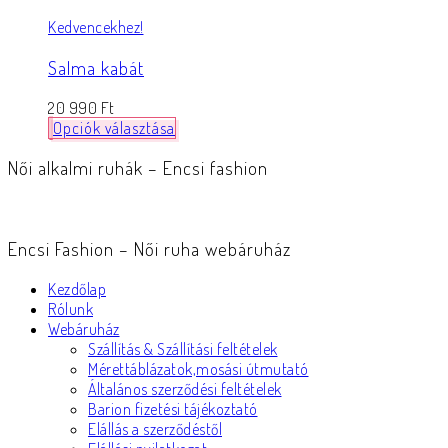
Kedvencekhez!
Salma kabát
20 990
Ft
Opciók választása
Női alkalmi ruhák – Encsi fashion
Encsi Fashion – Női ruha webáruház
Kezdőlap
Rólunk
Webáruház
Szállítás & Szállítási feltételek
Mérettáblázatok,mosási útmutató
Általános szerződési feltételek
Barion fizetési tájékoztató
Elállás a szerződéstől