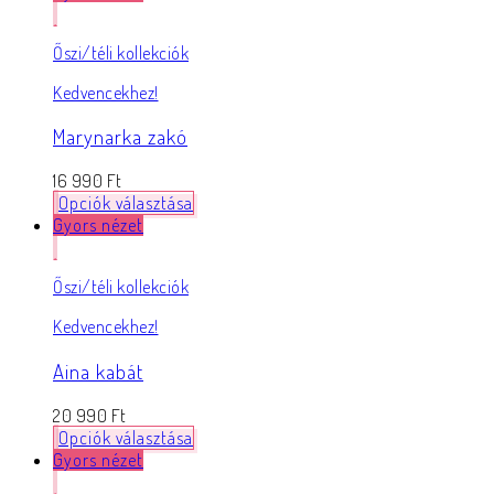
Őszi/téli kollekciók
Kedvencekhez!
Marynarka zakó
16 990
Ft
Opciók választása
Gyors nézet
Őszi/téli kollekciók
Kedvencekhez!
Aina kabát
20 990
Ft
Opciók választása
Gyors nézet