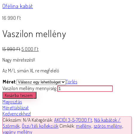
Ofélina kabát
16 990
Ft
Vaszilon mellény
15 990
Ft
5 000
Ft
Nagy méretezés!!
Az M/L simán XL re megfelelő
Méret
Törlés
Vaszilon mellény mennyiség
Kosárba teszem
Megosztás
Mérettáblázat
Kedvencekhez!
Cikkszám:
N/A
Kategóriák:
AKCIÓ! 3-5-7000 Ft
,
Női kabátok /
Szőrmék
,
Őszi/téli kollekciók
Címkék:
mellény
,
szőrös mellény
,
vagány mellény