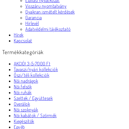
Elállási nyilatkozat
Visszáru nyomtatvány
Gyakran ismételt kérdések
Garancia
Hírlevél
Adatvédelmi tájékoztató
Hírek
Kapcsolat
Termékkategóriák
AKCIÓ! 3-5-7000 Ft
Tavaszi/nyári kollekciók
Őszi/téli kollekciók
Női nadrágok
Női felsők
Női ruhák
Szettek / Együttesek
Overálok
Női szoknyák
Női kabátok / Szőrmék
Kiegészítők
Egyéb