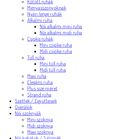
Kötött ruhák
Menyasszonyoknak
Nyári lenge ruhák
Alkalmi ruha
Női alkalmi mini ruha
Női alkalmi midi ruha
Csipke ruhák
Mini csipke ruha
Midi csipke ruha
Tüll ruha
Mini tüll ruha
Midi tüll ruha
Maxi ruha
Elegáns ruha
Plus size méret
Strand ruha
Szettek / Együttesek
Overálok
Női szoknyák
Mini szoknya
Midi szoknya
Maxi szoknya
Női kabátok / Szőrmék