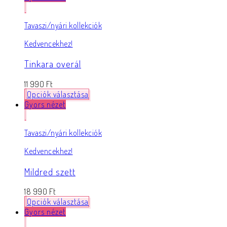
Tavaszi/nyári kollekciók
Kedvencekhez!
Tinkara overál
11 990
Ft
Opciók választása
Gyors nézet
Tavaszi/nyári kollekciók
Kedvencekhez!
Mildred szett
18 990
Ft
Opciók választása
Gyors nézet