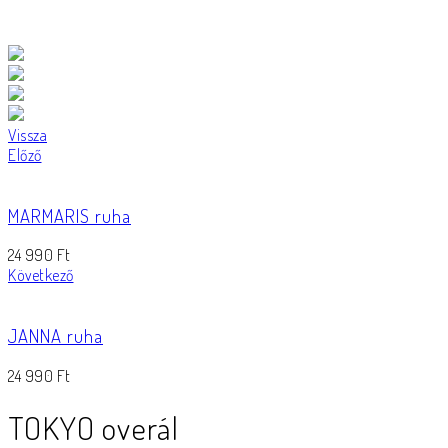
Vissza
Előző
MARMARIS ruha
24 990
Ft
Következő
JANNA ruha
24 990
Ft
TOKYO overál