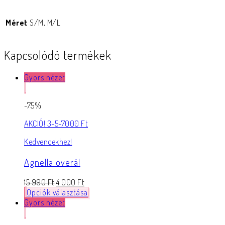
Méret
S/M, M/L
Kapcsolódó termékek
Gyors nézet
-75%
AKCIÓ! 3-5-7000 Ft
Kedvencekhez!
Agnella overál
15 990
Ft
4 000
Ft
Opciók választása
Gyors nézet