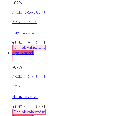
-67%
AKCIÓ! 3-5-7000 Ft
Kedvencekhez!
Layli overál
4 000
Ft
–
11 990
Ft
Opciók választása
Gyors nézet
-67%
AKCIÓ! 3-5-7000 Ft
Kedvencekhez!
Nahia overál
4 000
Ft
–
11 990
Ft
Opciók választása