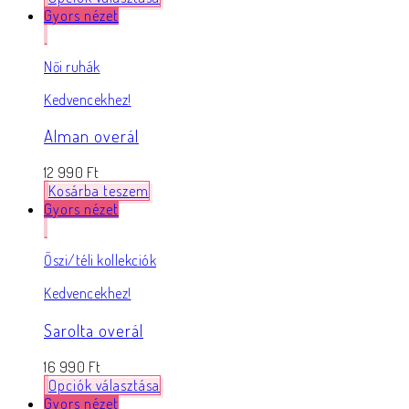
Gyors nézet
Női ruhák
Kedvencekhez!
Alman overál
12 990
Ft
Kosárba teszem
Gyors nézet
Őszi/téli kollekciók
Kedvencekhez!
Sarolta overál
16 990
Ft
Opciók választása
Gyors nézet