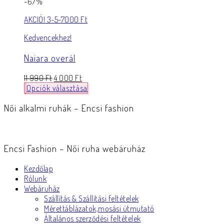
-67%
AKCIÓ! 3-5-7000 Ft
Kedvencekhez!
Naiara overál
11 990
Ft
4 000
Ft
Opciók választása
Női alkalmi ruhák – Encsi fashion
Encsi Fashion – Női ruha webáruház
Kezdőlap
Rólunk
Webáruház
Szállítás & Szállítási feltételek
Mérettáblázatok,mosási útmutató
Általános szerződési feltételek