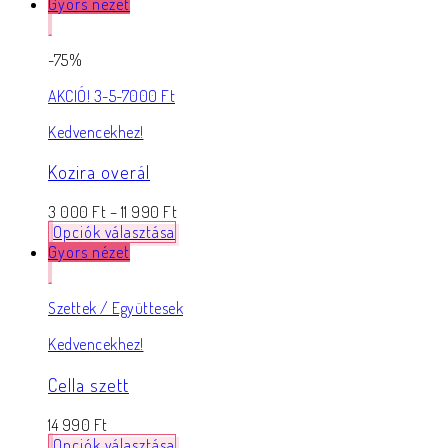
Gyors nézet
-75%
AKCIÓ! 3-5-7000 Ft
Kedvencekhez!
Kozira overál
3 000
Ft
–
11 990
Ft
Opciók választása
Gyors nézet
Szettek / Együttesek
Kedvencekhez!
Cella szett
14 990
Ft
Opciók választása