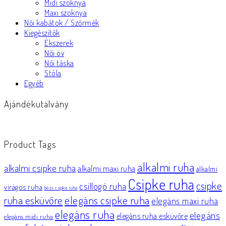
Midi szoknya
Maxi szoknya
Női kabátok / Szőrmék
Kiegészítők
Ékszerek
Női öv
Női táska
Stóla
Egyéb
Ajándékutalvány
Product Tags
alkalmi ruha
alkalmi csipke ruha
alkalmi maxi ruha
alkalmi
Csipke ruha
csipke
csillogó ruha
virágos ruha
bézs csipke ruha
elegáns csipke ruha
ruha esküvőre
elegáns maxi ruha
elegáns ruha
elegáns
elegáns ruha esküvőre
elegáns midi ruha