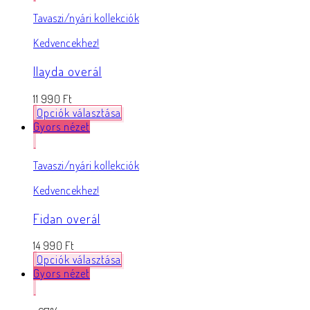
Tavaszi/nyári kollekciók
Kedvencekhez!
Ilayda overál
11 990
Ft
Opciók választása
Gyors nézet
Tavaszi/nyári kollekciók
Kedvencekhez!
Fidan overál
14 990
Ft
Opciók választása
Gyors nézet