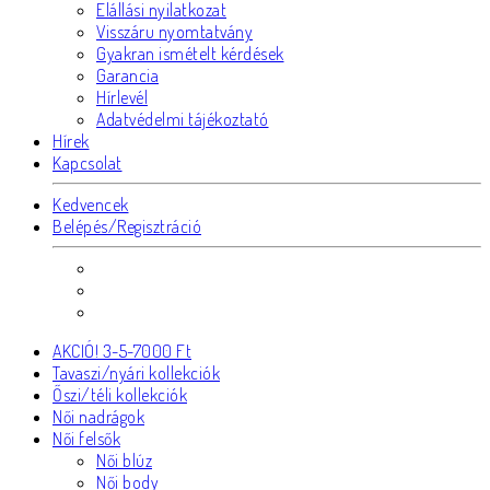
Elállási nyilatkozat
Visszáru nyomtatvány
Gyakran ismételt kérdések
Garancia
Hírlevél
Adatvédelmi tájékoztató
Hírek
Kapcsolat
Kedvencek
Belépés/Regisztráció
AKCIÓ! 3-5-7000 Ft
Tavaszi/nyári kollekciók
Őszi/téli kollekciók
Női nadrágok
Női felsők
Női blúz
Női body