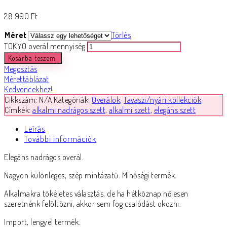
28 990
Ft
Méret
Törlés
TOKYO overál mennyiség
Kosárba teszem
Megosztás
Mérettáblázat
Kedvencekhez!
Cikkszám:
N/A
Kategóriák:
Overálok
,
Tavaszi/nyári kollekciók
Címkék:
alkalmi nadrágos szett
,
alkalmi szett
,
elegáns szett
Leírás
További információk
Elegáns nadrágos overál.
Nagyon különleges, szép mintázatű. Minőségi termék.
Alkalmakra tökéletes választás, de ha hétköznap nőiesen
szeretnénk felöltözni, akkor sem fog csalódást okozni.
Import, lengyel termék.