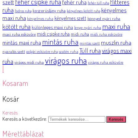
fehér csipke ruha
flitteres
szett
fehér ruha
fehér tüll ruha
ruha
kényelmes
koszorúslány ruha
fodros ruha
kényelmes kötött ruha
maxi ruha
kényelmes szett
könnyed nyári ruha
kényelmes ruha
maxi ruha
kötött ruha
különleges maxi ruha
lenge nyári ruha
midi csipke ruha
midi ruha
maxi ruha esküvőre
midi ruha esküvőre
mintás ruha
muszlin ruha
mintás maxi ruha
mintás szett
Tüll ruha
virágos maxi
nyaralós szett
szatén ruha
polgári esküvőre ruha
virágos ruha
ruha
virágos midi ruha
virágos ruha esküvőre
Kosaram
Kosár
Keresés
Keresés a következőre:
Keresés
Mérettáblázat