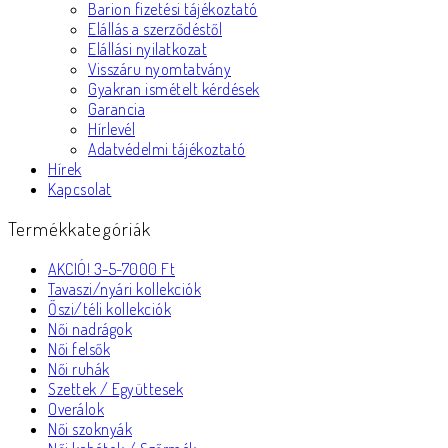
Barion fizetési tájékoztató
Elállás a szerződéstől
Elállási nyilatkozat
Visszáru nyomtatvány
Gyakran ismételt kérdések
Garancia
Hírlevél
Adatvédelmi tájékoztató
Hírek
Kapcsolat
Termékkategóriák
AKCIÓ! 3-5-7000 Ft
Tavaszi/nyári kollekciók
Őszi/téli kollekciók
Női nadrágok
Női felsők
Női ruhák
Szettek / Együttesek
Overálok
Női szoknyák