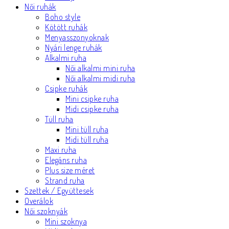
Női ruhák
Boho style
Kötött ruhák
Menyasszonyoknak
Nyári lenge ruhák
Alkalmi ruha
Női alkalmi mini ruha
Női alkalmi midi ruha
Csipke ruhák
Mini csipke ruha
Midi csipke ruha
Tüll ruha
Mini tüll ruha
Midi tüll ruha
Maxi ruha
Elegáns ruha
Plus size méret
Strand ruha
Szettek / Együttesek
Overálok
Női szoknyák
Mini szoknya