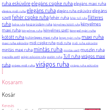
elegáns csipke ruha
ruha esküvőre
elegáns maxi ruha
elegáns ruha
elegáns
elegáns ruha esküvőre
elegáns midi ruha
fehér csipke ruha
flitteres
szett
fehér ruha
fehér tüll ruha
ruha
kényelmes
koszorúslány ruha
fodros ruha
kényelmes kötött ruha
maxi ruha
kényelmes szett
könnyed nyári ruha
kényelmes ruha
maxi ruha
kötött ruha
különleges maxi ruha
lenge nyári ruha
midi csipke ruha
midi ruha
maxi ruha esküvőre
midi ruha esküvőre
mintás ruha
muszlin ruha
mintás maxi ruha
mintás szett
Tüll ruha
virágos maxi
nyaralós szett
szatén ruha
polgári esküvőre ruha
virágos ruha
ruha
virágos midi ruha
virágos ruha esküvőre
Kosaram
Kosár
Keresés