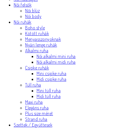
Női felsők
Női blúz
Női body
Női ruhák
Boho style
Kötött ruhák
Menyasszonyoknak
Nyári lenge ruhák
Alkalmi ruha
Női alkalmi mini ruha
Női alkalmi midi ruha
Csipke ruhák
Mini csipke ruha
Midi csipke ruha
Tüll ruha
Mini tüll ruha
Midi tüll ruha
Maxi ruha
Elegáns ruha
Plus size méret
Strand ruha
Szettek / Együttesek