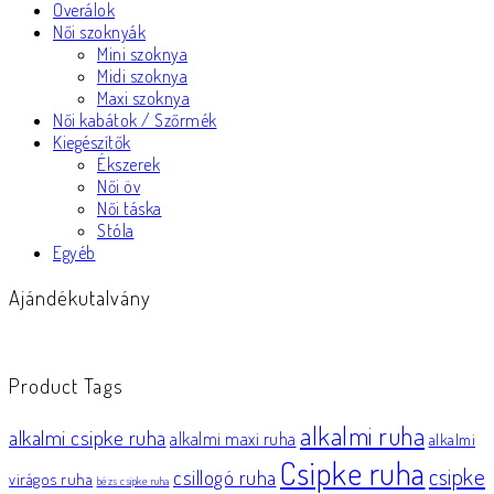
Overálok
Női szoknyák
Mini szoknya
Midi szoknya
Maxi szoknya
Női kabátok / Szőrmék
Kiegészítők
Ékszerek
Női öv
Női táska
Stóla
Egyéb
Ajándékutalvány
Product Tags
alkalmi ruha
alkalmi csipke ruha
alkalmi maxi ruha
alkalmi
Csipke ruha
csipke
csillogó ruha
virágos ruha
bézs csipke ruha