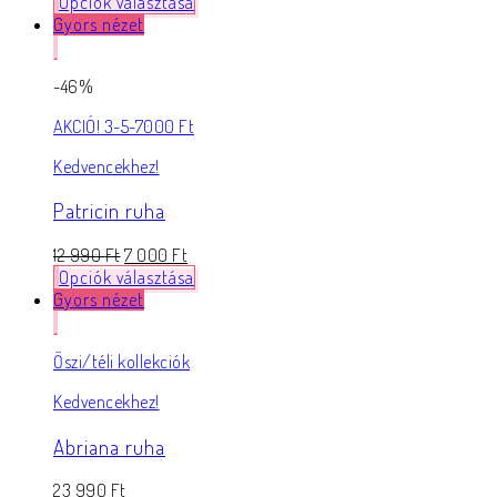
Opciók választása
Gyors nézet
-46%
AKCIÓ! 3-5-7000 Ft
Kedvencekhez!
Patricin ruha
12 990
Ft
7 000
Ft
Opciók választása
Gyors nézet
Őszi/téli kollekciók
Kedvencekhez!
Abriana ruha
23 990
Ft