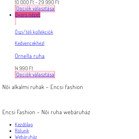
10 000
Ft
–
29 990
Ft
Opciók választása
Gyors nézet
Őszi/téli kollekciók
Kedvencekhez!
Ornella ruha
14 990
Ft
Opciók választása
Női alkalmi ruhák – Encsi fashion
Encsi Fashion – Női ruha webáruház
Kezdőlap
Rólunk
Webáruház