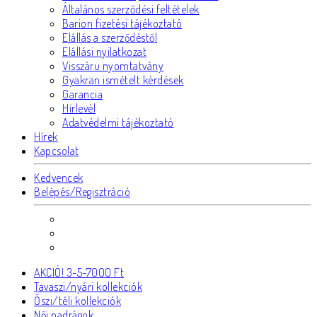
Általános szerződési feltételek
Barion fizetési tájékoztató
Elállás a szerződéstől
Elállási nyilatkozat
Visszáru nyomtatvány
Gyakran ismételt kérdések
Garancia
Hírlevél
Adatvédelmi tájékoztató
Hírek
Kapcsolat
Kedvencek
Belépés/Regisztráció
AKCIÓ! 3-5-7000 Ft
Tavaszi/nyári kollekciók
Őszi/téli kollekciók
Női nadrágok