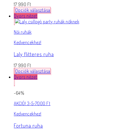
17 990
Ft
Opciók választása
Gyors nézet
Női ruhák
Kedvencekhez!
Laly flitteres ruha
17 990
Ft
Opciók választása
Gyors nézet
-64%
AKCIÓ! 3-5-7000 Ft
Kedvencekhez!
Fortuna ruha