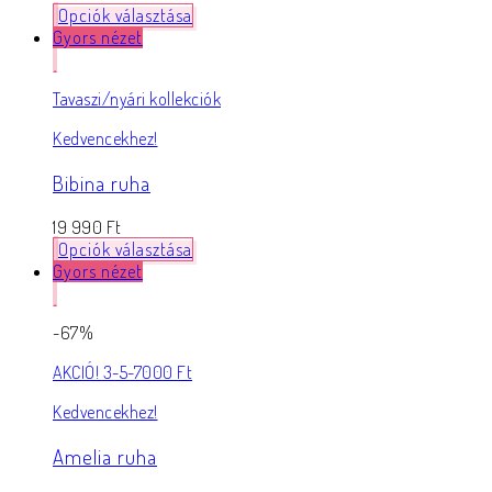
Opciók választása
Gyors nézet
Tavaszi/nyári kollekciók
Kedvencekhez!
Bibina ruha
19 990
Ft
Opciók választása
Gyors nézet
-67%
AKCIÓ! 3-5-7000 Ft
Kedvencekhez!
Amelia ruha