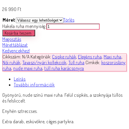
26 990
Ft
Méret
Törlés
Hakela ruha mennyiség
Kosárba teszem
Megosztás
Mérettáblázat
Kedvencekhez!
Cikkszám:
N/A
Kategóriák:
Csipke ruhák
,
Elegáns ruha
,
Maxi ruha
,
Női ruhák
,
Tavaszi/nyári kollekciók
,
Tüll ruha
Címkék:
koszorúslány
ruha
,
nude maxi ruha
,
tüll ruha karácsonyra
Leírás
További információk
Gyönyörű, nude színű maxi ruha. Felül csipkés, a szoknyája tüllös
és felsliccelt.
Enyhén sztreccses.
Extra darab, esküvőkre, céges partykra.