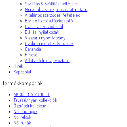
Szállítás & Szállítási feltételek
Mérettáblázatok,mosási útmutató
Általános szerződési feltételek
Barion fizetési tájékoztató
Elállás a szerződéstől
Elállási nyilatkozat
Visszáru nyomtatvány
Gyakran ismételt kérdések
Garancia
Hírlevél
Adatvédelmi tájékoztató
Hírek
Kapcsolat
Termékkategóriák
AKCIÓ! 3-5-7000 Ft
Tavaszi/nyári kollekciók
Őszi/téli kollekciók
Női nadrágok
Női felsők
Női ruhák