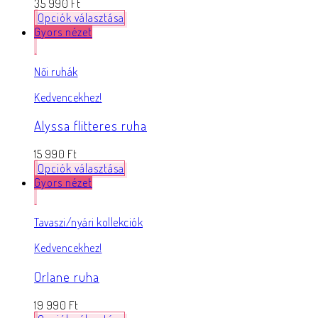
35 990
Ft
Opciók választása
Gyors nézet
Női ruhák
Kedvencekhez!
Alyssa flitteres ruha
15 990
Ft
Opciók választása
Gyors nézet
Tavaszi/nyári kollekciók
Kedvencekhez!
Orlane ruha
19 990
Ft