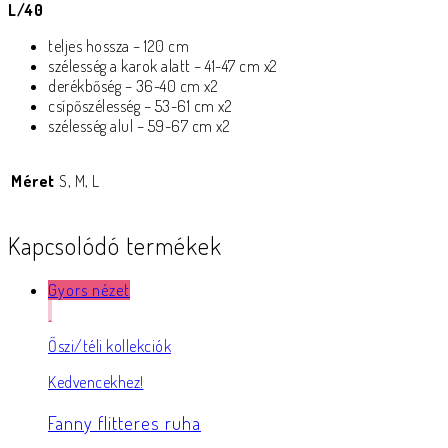
L/40
teljes hossza – 120 cm
szélesség a karok alatt – 41-47 cm x2
derékbőség – 36-40 cm x2
csípőszélesség – 53-61 cm x2
szélesség alul – 59-67 cm x2
Méret
S, M, L
Kapcsolódó termékek
Gyors nézet
Őszi/téli kollekciók
Kedvencekhez!
Fanny flitteres ruha