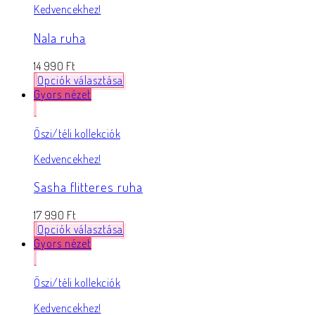
Kedvencekhez!
Nala ruha
14 990
Ft
Opciók választása
Gyors nézet
Őszi/téli kollekciók
Kedvencekhez!
Sasha flitteres ruha
17 990
Ft
Opciók választása
Gyors nézet
Őszi/téli kollekciók
Kedvencekhez!