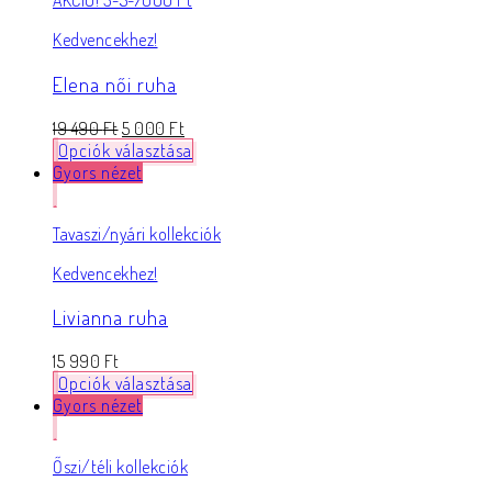
AKCIÓ! 3-5-7000 Ft
Kedvencekhez!
Elena női ruha
19 490
Ft
5 000
Ft
Opciók választása
Gyors nézet
Tavaszi/nyári kollekciók
Kedvencekhez!
Livianna ruha
15 990
Ft
Opciók választása
Gyors nézet
Őszi/téli kollekciók