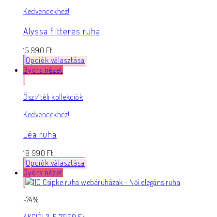
Kedvencekhez!
Alyssa flitteres ruha
15 990
Ft
Opciók választása
Gyors nézet
Őszi/téli kollekciók
Kedvencekhez!
Léa ruha
19 990
Ft
Opciók választása
Gyors nézet
-74%