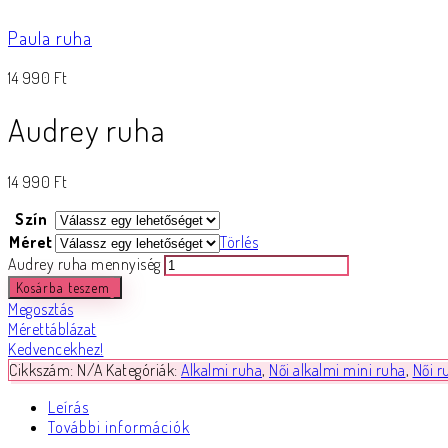
Paula ruha
14 990
Ft
Audrey ruha
14 990
Ft
Szín
Méret
Törlés
Audrey ruha mennyiség
Kosárba teszem
Megosztás
Mérettáblázat
Kedvencekhez!
Cikkszám:
N/A
Kategóriák:
Alkalmi ruha
,
Női alkalmi mini ruha
,
Női r
Leírás
További információk