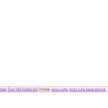
uhák
,
Őszi/téli kollekciók
Címkék:
piros ruha
,
piros ruha karácsonyra