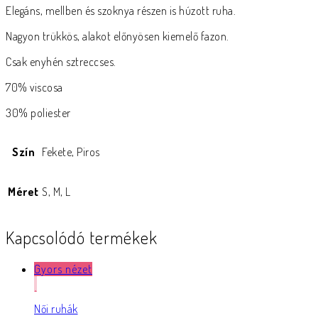
Elegáns, mellben és szoknya részen is húzott ruha.
Nagyon trükkös, alakot előnyösen kiemelő fazon.
Csak enyhén sztreccses.
70% viscosa
30% poliester
Szín
Fekete, Piros
Méret
S, M, L
Kapcsolódó termékek
Gyors nézet
Női ruhák