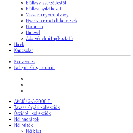
Elállás a szerződéstől
Elállási nyilatkozat
Visszáru nyomtatvány
Gyakran ismételt kérdések
Garancia
Hírlevél
Adatvédelmi tájékoztató
Hírek
Kapcsolat
Kedvencek
Belépés/Regisztráció
AKCIÓ! 3-5-7000 Ft
Tavaszi/nyári kollekciók
Őszi/téli kollekciók
Női nadrágok
Női felsők
Női blúz