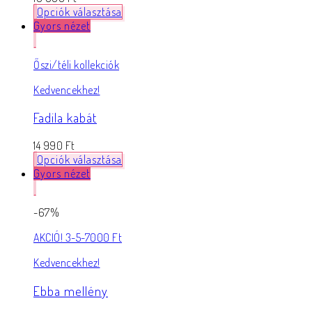
Opciók választása
Gyors nézet
Őszi/téli kollekciók
Kedvencekhez!
Fadila kabát
14 990
Ft
Opciók választása
Gyors nézet
-67%
AKCIÓ! 3-5-7000 Ft
Kedvencekhez!
Ebba mellény