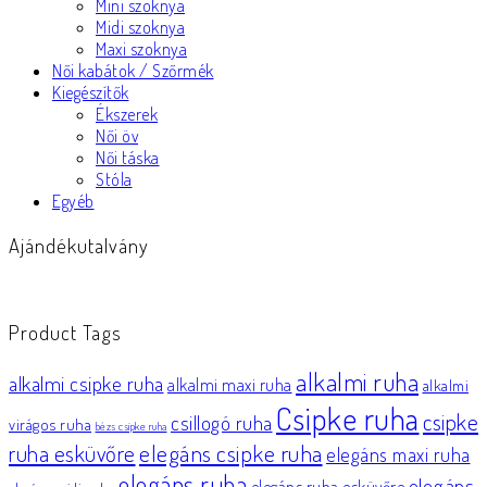
Mini szoknya
Midi szoknya
Maxi szoknya
Női kabátok / Szőrmék
Kiegészítők
Ékszerek
Női öv
Női táska
Stóla
Egyéb
Ajándékutalvány
Product Tags
alkalmi ruha
alkalmi csipke ruha
alkalmi maxi ruha
alkalmi
Csipke ruha
csipke
csillogó ruha
virágos ruha
bézs csipke ruha
elegáns csipke ruha
ruha esküvőre
elegáns maxi ruha
elegáns ruha
elegáns
elegáns ruha esküvőre