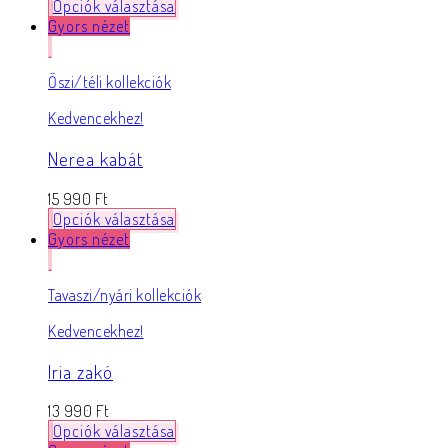
Opciók választása
Gyors nézet
Őszi/téli kollekciók
Kedvencekhez!
Nerea kabát
15 990
Ft
Opciók választása
Gyors nézet
Tavaszi/nyári kollekciók
Kedvencekhez!
Iria zakó
13 990
Ft
Opciók választása