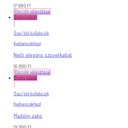
17 990
Ft
Opciók választása
Gyors nézet
Őszi/téli kollekciók
Kedvencekhez!
Netti elegáns szövetkabát
16 990
Ft
Opciók választása
Gyors nézet
Őszi/téli kollekciók
Kedvencekhez!
Madolin zakó
19 990
Ft