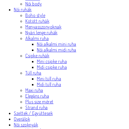
Női body
Női ruhák
Boho style
Kötött ruhák
Menyasszonyoknak
Nyári lenge ruhák
Alkalmi ruha
Női alkalmi mini ruha
Női alkalmi midi ruha
Csipke ruhák
Mini csipke ruha
Midi csipke ruha
Tüll ruha
Mini tüll ruha
Midi tüll ruha
Maxi ruha
Elegáns ruha
Plus size méret
Strand ruha
Szettek / Együttesek
Overálok
Női szoknyák