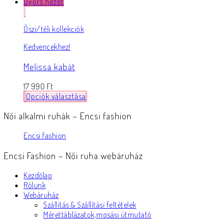
Gyors nézet
Őszi/téli kollekciók
Kedvencekhez!
Melissa kabát
17 990
Ft
Opciók választása
Női alkalmi ruhák – Encsi fashion
Encsi fashion
Encsi Fashion – Női ruha webáruház
Kezdőlap
Rólunk
Webáruház
Szállítás & Szállítási feltételek
Mérettáblázatok,mosási útmutató