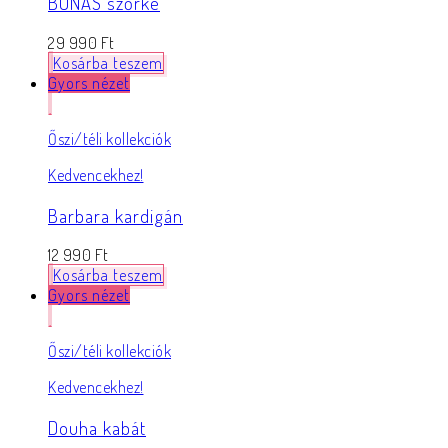
BONAS szőrke
29 990
Ft
Kosárba teszem
Gyors nézet
Őszi/téli kollekciók
Kedvencekhez!
Barbara kardigán
12 990
Ft
Kosárba teszem
Gyors nézet
Őszi/téli kollekciók
Kedvencekhez!
Douha kabát