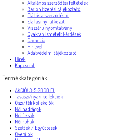
Általános szerződési feltételek
Barion fizetési tájékoztató
Elállás a szerződéstől
Elállási nyilatkozat
Visszáru nyomtatvány
Gyakran ismételt kérdések
Garancia
Hírlevél
Adatvédelmi tájékoztató
Hírek
Kapcsolat
Termékkategóriák
AKCIÓ! 3-5-7000 Ft
Tavaszi/nyári kollekciók
Őszi/téli kollekciók
Női nadrágok
Női felsők
Női ruhák
Szettek / Együttesek
Overálok