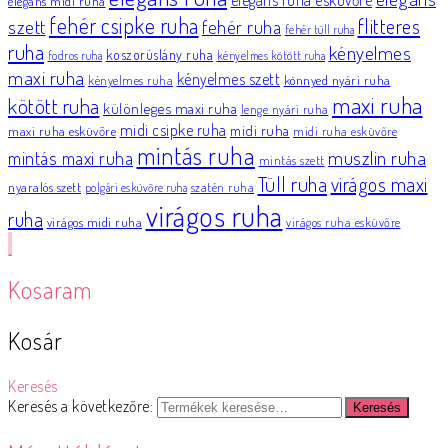
elegáns midi ruha
fehér csipke ruha
flitteres
szett
fehér ruha
fehér tüll ruha
ruha
kényelmes
koszorúslány ruha
fodros ruha
kényelmes kötött ruha
maxi ruha
kényelmes szett
könnyed nyári ruha
kényelmes ruha
maxi ruha
kötött ruha
különleges maxi ruha
lenge nyári ruha
midi csipke ruha
midi ruha
maxi ruha esküvőre
midi ruha esküvőre
mintás ruha
muszlin ruha
mintás maxi ruha
mintás szett
Tüll ruha
virágos maxi
nyaralós szett
szatén ruha
polgári esküvőre ruha
virágos ruha
ruha
virágos midi ruha
virágos ruha esküvőre
Kosaram
Kosár
Keresés
Keresés a következőre:
Keresés