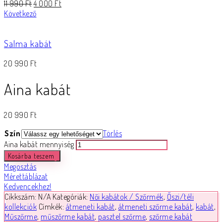
11 990
Ft
4 000
Ft
Következő
Salma kabát
20 990
Ft
Aina kabát
20 990
Ft
Szín
Törlés
Aina kabát mennyiség
Kosárba teszem
Megosztás
Mérettáblázat
Kedvencekhez!
Cikkszám:
N/A
Kategóriák:
Női kabátok / Szőrmék
,
Őszi/téli
kollekciók
Címkék:
átmeneti kabát
,
átmeneti szőrme kabát
,
kabát
,
Műszőrme
,
műszőrme kabát
,
pasztel szőrme
,
szőrme kabát