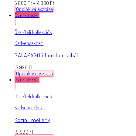
5 000
Ft
–
14 990
Ft
Opciók választása
Gyors nézet
Őszi/téli kollekciók
Kedvencekhez!
GALAPAGOS bomber kabát
15 990
Ft
Opciók választása
Gyors nézet
Őszi/téli kollekciók
Kedvencekhez!
Kozinil mellény
19 990
Ft