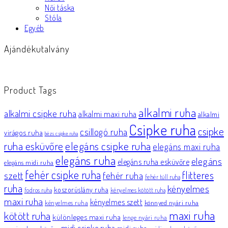
Női táska
Stóla
Egyéb
Ajándékutalvány
Product Tags
alkalmi ruha
alkalmi csipke ruha
alkalmi maxi ruha
alkalmi
Csipke ruha
csipke
csillogó ruha
virágos ruha
bézs csipke ruha
elegáns csipke ruha
ruha esküvőre
elegáns maxi ruha
elegáns ruha
elegáns
elegáns ruha esküvőre
elegáns midi ruha
fehér csipke ruha
flitteres
szett
fehér ruha
fehér tüll ruha
ruha
kényelmes
koszorúslány ruha
fodros ruha
kényelmes kötött ruha
maxi ruha
kényelmes szett
könnyed nyári ruha
kényelmes ruha
maxi ruha
kötött ruha
különleges maxi ruha
lenge nyári ruha