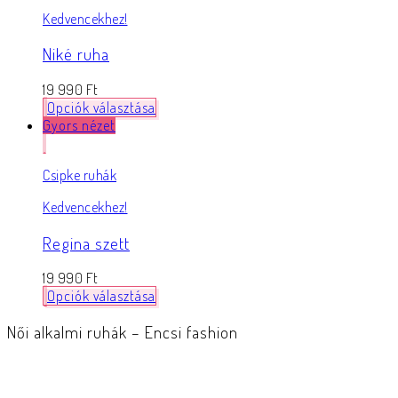
Kedvencekhez!
Niké ruha
19 990
Ft
Opciók választása
Gyors nézet
Csipke ruhák
Kedvencekhez!
Regina szett
19 990
Ft
Opciók választása
Női alkalmi ruhák – Encsi fashion