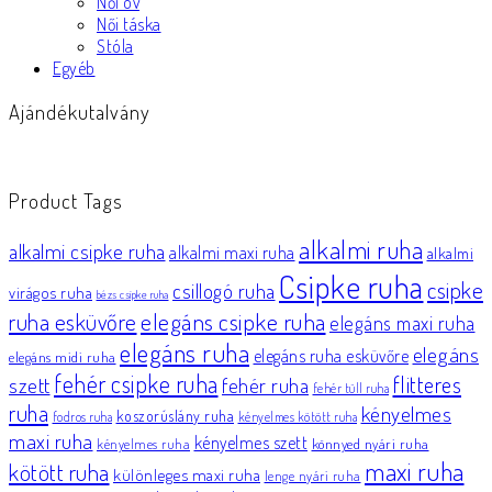
Női öv
Női táska
Stóla
Egyéb
Ajándékutalvány
Product Tags
alkalmi ruha
alkalmi csipke ruha
alkalmi maxi ruha
alkalmi
Csipke ruha
csipke
csillogó ruha
virágos ruha
bézs csipke ruha
elegáns csipke ruha
ruha esküvőre
elegáns maxi ruha
elegáns ruha
elegáns
elegáns ruha esküvőre
elegáns midi ruha
fehér csipke ruha
flitteres
szett
fehér ruha
fehér tüll ruha
ruha
kényelmes
koszorúslány ruha
fodros ruha
kényelmes kötött ruha
maxi ruha
kényelmes szett
könnyed nyári ruha
kényelmes ruha
maxi ruha
kötött ruha
különleges maxi ruha
lenge nyári ruha