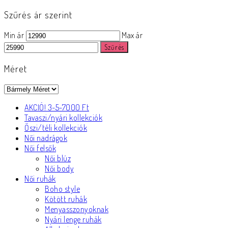
Szűrés ár szerint
Min ár
Max ár
Szűrés
Méret
AKCIÓ! 3-5-7000 Ft
Tavaszi/nyári kollekciók
Őszi/téli kollekciók
Női nadrágok
Női felsők
Női blúz
Női body
Női ruhák
Boho style
Kötött ruhák
Menyasszonyoknak
Nyári lenge ruhák