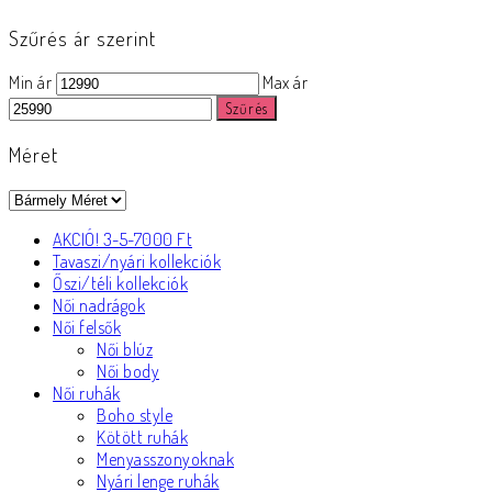
Szűrés ár szerint
Min ár
Max ár
Szűrés
Méret
AKCIÓ! 3-5-7000 Ft
Tavaszi/nyári kollekciók
Őszi/téli kollekciók
Női nadrágok
Női felsők
Női blúz
Női body
Női ruhák
Boho style
Kötött ruhák
Menyasszonyoknak
Nyári lenge ruhák