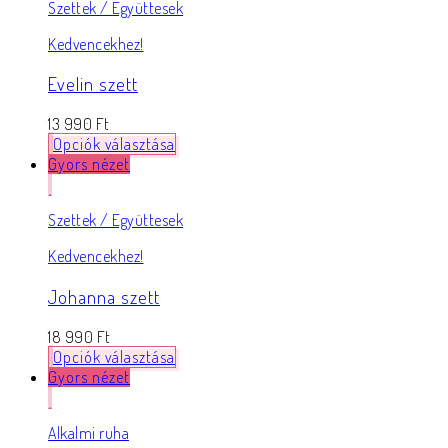
Szettek / Együttesek
Kedvencekhez!
Evelin szett
13 990
Ft
Opciók választása
Gyors nézet
Szettek / Együttesek
Kedvencekhez!
Johanna szett
18 990
Ft
Opciók választása
Gyors nézet
Alkalmi ruha