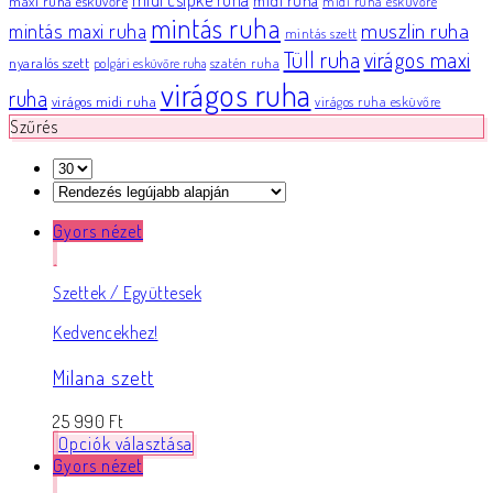
midi csipke ruha
midi ruha
maxi ruha esküvőre
midi ruha esküvőre
mintás ruha
muszlin ruha
mintás maxi ruha
mintás szett
Tüll ruha
virágos maxi
nyaralós szett
szatén ruha
polgári esküvőre ruha
virágos ruha
ruha
virágos midi ruha
virágos ruha esküvőre
Szűrés
Gyors nézet
Szettek / Együttesek
Kedvencekhez!
Milana szett
25 990
Ft
Opciók választása
Gyors nézet