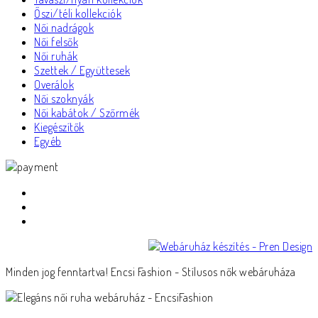
Őszi/téli kollekciók
Női nadrágok
Női felsők
Női ruhák
Szettek / Együttesek
Overálok
Női szoknyák
Női kabátok / Szőrmék
Kiegészítők
Egyéb
Minden jog fenntartva! Encsi Fashion - Stílusos nők webáruháza