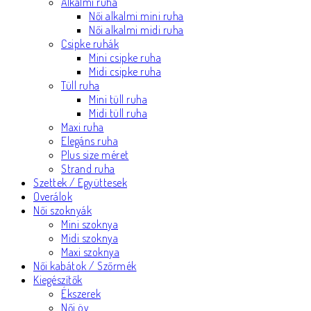
Alkalmi ruha
Női alkalmi mini ruha
Női alkalmi midi ruha
Csipke ruhák
Mini csipke ruha
Midi csipke ruha
Tüll ruha
Mini tüll ruha
Midi tüll ruha
Maxi ruha
Elegáns ruha
Plus size méret
Strand ruha
Szettek / Együttesek
Overálok
Női szoknyák
Mini szoknya
Midi szoknya
Maxi szoknya
Női kabátok / Szőrmék
Kiegészítők
Ékszerek
Női öv