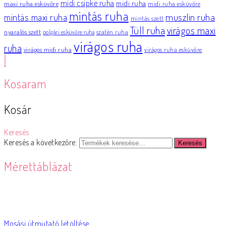
midi csipke ruha
midi ruha
maxi ruha esküvőre
midi ruha esküvőre
mintás ruha
muszlin ruha
mintás maxi ruha
mintás szett
Tüll ruha
virágos maxi
nyaralós szett
szatén ruha
polgári esküvőre ruha
virágos ruha
ruha
virágos midi ruha
virágos ruha esküvőre
Kosaram
Kosár
Keresés
Keresés a következőre:
Keresés
Mérettáblázat
Mosási útmutató letöltése