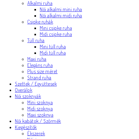
Alkalmi ruha
Női alkalmi mini ruha
Női alkalmi midi ruha
Csipke ruhák
Mini csipke ruha
Midi csipke ruha
Tüll ruha
Mini tüll ruha
Midi tüll ruha
Maxi ruha
Elegáns ruha
Plus size méret
Strand ruha
Szettek / Együttesek
Overálok
Női szoknyák
Mini szoknya
Midi szoknya
Maxi szoknya
Női kabátok / Szőrmék
Kiegészítők
Ékszerek