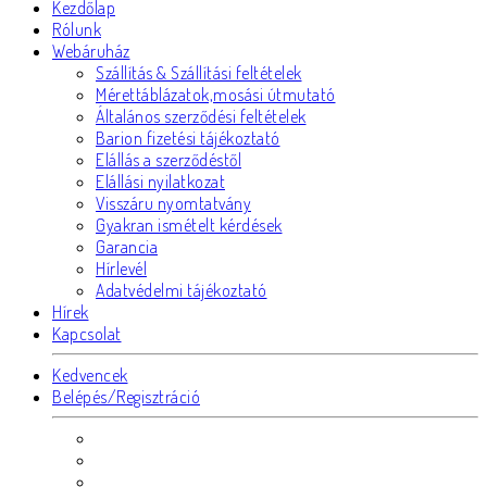
Kezdőlap
Rólunk
Webáruház
Szállítás & Szállítási feltételek
Mérettáblázatok,mosási útmutató
Általános szerződési feltételek
Barion fizetési tájékoztató
Elállás a szerződéstől
Elállási nyilatkozat
Visszáru nyomtatvány
Gyakran ismételt kérdések
Garancia
Hírlevél
Adatvédelmi tájékoztató
Hírek
Kapcsolat
Kedvencek
Belépés/Regisztráció