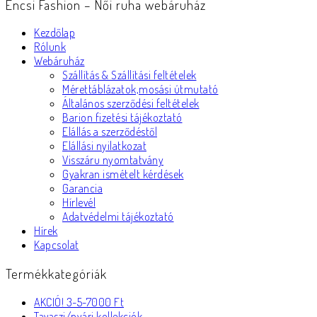
Encsi Fashion – Női ruha webáruház
Kezdőlap
Rólunk
Webáruház
Szállítás & Szállítási feltételek
Mérettáblázatok,mosási útmutató
Általános szerződési feltételek
Barion fizetési tájékoztató
Elállás a szerződéstől
Elállási nyilatkozat
Visszáru nyomtatvány
Gyakran ismételt kérdések
Garancia
Hírlevél
Adatvédelmi tájékoztató
Hírek
Kapcsolat
Termékkategóriák
AKCIÓ! 3-5-7000 Ft
Tavaszi/nyári kollekciók