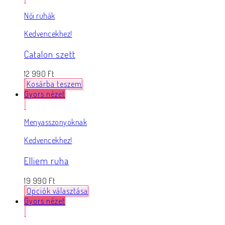
Női ruhák
Kedvencekhez!
Catalon szett
12 990
Ft
Kosárba teszem
Gyors nézet
Menyasszonyoknak
Kedvencekhez!
Elliem ruha
19 990
Ft
Opciók választása
Gyors nézet