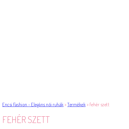
Encsi Fashion - Elegáns női ruhák
>
Termékek
>
fehér szett
FEHÉR SZETT