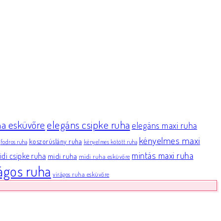
elegáns csipke ruha
ha esküvőre
elegáns maxi ruha
kényelmes maxi
koszorúslány ruha
fodros ruha
kényelmes kötött ruha
mintás maxi ruha
di csipke ruha
midi ruha
midi ruha esküvőre
rágos ruha
virágos ruha esküvőre