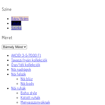
Színe
Bézs/Krém
Fekete
Szürke
Méret
AKCIÓ! 3-5-7000 Ft
Tavaszi/nyári kollekciók
Őszi/téli kollekciók
Női nadrágok
Női felsők
Női blúz
Női body
Női ruhák
Boho style
Kötött ruhák
Menyasszonyoknak