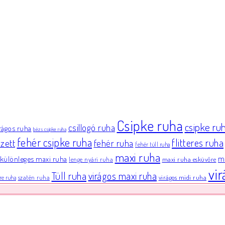
Csipke ruha
csipke ru
csillogó ruha
irágos ruha
bézs csipke ruha
fehér csipke ruha
flitteres ruha
zett
fehér ruha
fehér tüll ruha
maxi ruha
különleges maxi ruha
mi
maxi ruha esküvőre
lenge nyári ruha
vi
Tüll ruha
virágos maxi ruha
virágos midi ruha
szatén ruha
re ruha