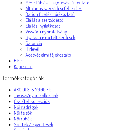
Mérettáblázatok,mosási útmutató
Általános szerződési feltételek
Barion fizetési tájékoztató
Elállás a szerződéstől
Elállási nyilatkozat
Visszáru nyomtatvány
Gyakran ismételt kérdések
Garancia
Hírlevél
Adatvédelmi tájékoztató
Hírek
Kapcsolat
Termékkategóriák
AKCIÓ! 3-5-7000 Ft
Tavaszi/nyári kollekciók
Őszi/téli kollekciók
Női nadrágok
Női felsők
Női ruhák
Szettek / Együttesek