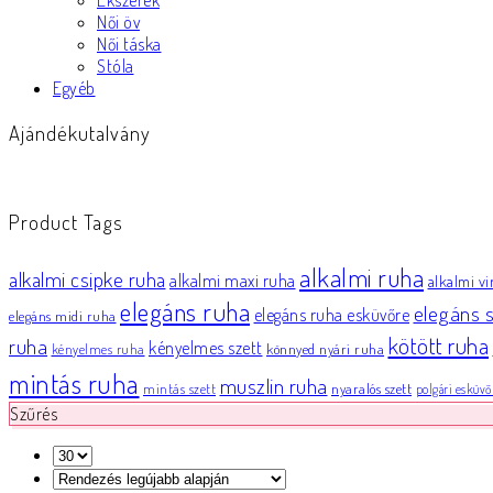
Ékszerek
Női öv
Női táska
Stóla
Egyéb
Ajándékutalvány
Product Tags
alkalmi ruha
alkalmi csipke ruha
alkalmi maxi ruha
alkalmi v
elegáns ruha
elegáns s
elegáns ruha esküvőre
elegáns midi ruha
kötött ruha
ruha
kényelmes szett
könnyed nyári ruha
kényelmes ruha
mintás ruha
muszlin ruha
nyaralós szett
mintás szett
polgári esküvő
Szűrés