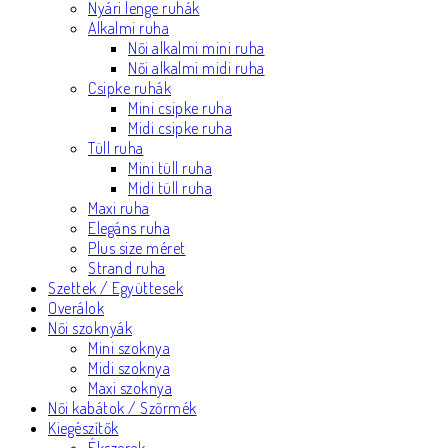
Nyári lenge ruhák
Alkalmi ruha
Női alkalmi mini ruha
Női alkalmi midi ruha
Csipke ruhák
Mini csipke ruha
Midi csipke ruha
Tüll ruha
Mini tüll ruha
Midi tüll ruha
Maxi ruha
Elegáns ruha
Plus size méret
Strand ruha
Szettek / Együttesek
Overálok
Női szoknyák
Mini szoknya
Midi szoknya
Maxi szoknya
Női kabátok / Szőrmék
Kiegészítők