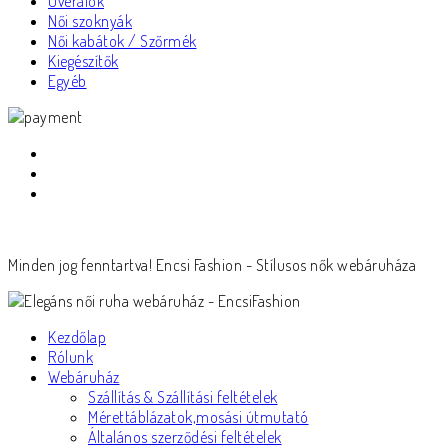
Overálok
Női szoknyák
Női kabátok / Szőrmék
Kiegészítők
Egyéb
Minden jog fenntartva! Encsi Fashion - Stílusos nők webáruháza
Kezdőlap
Rólunk
Webáruház
Szállítás & Szállítási feltételek
Mérettáblázatok,mosási útmutató
Általános szerződési feltételek