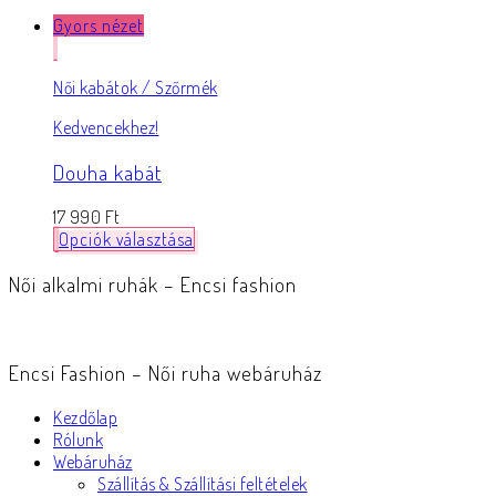
Gyors nézet
Női kabátok / Szőrmék
Kedvencekhez!
Douha kabát
17 990
Ft
Opciók választása
Női alkalmi ruhák – Encsi fashion
Encsi Fashion – Női ruha webáruház
Kezdőlap
Rólunk
Webáruház
Szállítás & Szállítási feltételek