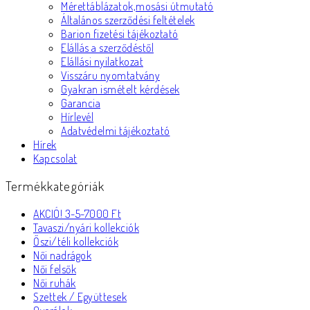
Mérettáblázatok,mosási útmutató
Általános szerződési feltételek
Barion fizetési tájékoztató
Elállás a szerződéstől
Elállási nyilatkozat
Visszáru nyomtatvány
Gyakran ismételt kérdések
Garancia
Hírlevél
Adatvédelmi tájékoztató
Hírek
Kapcsolat
Termékkategóriák
AKCIÓ! 3-5-7000 Ft
Tavaszi/nyári kollekciók
Őszi/téli kollekciók
Női nadrágok
Női felsők
Női ruhák
Szettek / Együttesek