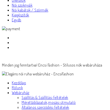
Overálok
Női szoknyák
Női kabátok / Szőrmék
Kiegészítők
Egyéb
Minden jog fenntartva! Encsi Fashion - Stílusos nők webáruháza
Kezdőlap
Rólunk
Webáruház
Szállítás & Szállítási feltételek
Mérettáblázatok,mosási útmutató
Általános szerződési feltételek