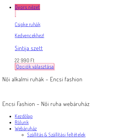
Gyors nézet
Csipke ruhák
Kedvencekhez!
Sintija szett
22 990
Ft
Opciók választása
Női alkalmi ruhák – Encsi fashion
Encsi Fashion – Női ruha webáruház
Kezdőlap
Rólunk
Webáruház
Szállítás & Szállítási feltételek