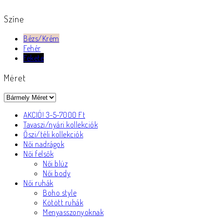
Színe
Bézs/Krém
Fehér
Fekete
Méret
AKCIÓ! 3-5-7000 Ft
Tavaszi/nyári kollekciók
Őszi/téli kollekciók
Női nadrágok
Női felsők
Női blúz
Női body
Női ruhák
Boho style
Kötött ruhák
Menyasszonyoknak