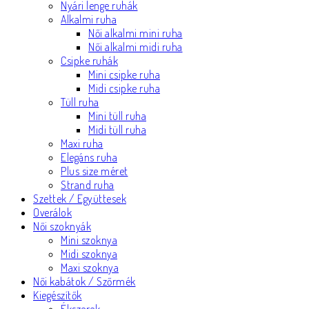
Nyári lenge ruhák
Alkalmi ruha
Női alkalmi mini ruha
Női alkalmi midi ruha
Csipke ruhák
Mini csipke ruha
Midi csipke ruha
Tüll ruha
Mini tüll ruha
Midi tüll ruha
Maxi ruha
Elegáns ruha
Plus size méret
Strand ruha
Szettek / Együttesek
Overálok
Női szoknyák
Mini szoknya
Midi szoknya
Maxi szoknya
Női kabátok / Szőrmék
Kiegészítők