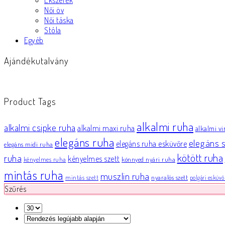
Ékszerek
Női öv
Női táska
Stóla
Egyéb
Ajándékutalvány
Product Tags
alkalmi ruha
alkalmi csipke ruha
alkalmi maxi ruha
alkalmi v
elegáns ruha
elegáns s
elegáns ruha esküvőre
elegáns midi ruha
kötött ruha
ruha
kényelmes szett
könnyed nyári ruha
kényelmes ruha
mintás ruha
muszlin ruha
nyaralós szett
mintás szett
polgári esküvő
Szűrés