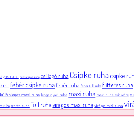
Csipke ruha
csipke ru
csillogó ruha
irágos ruha
bézs csipke ruha
fehér csipke ruha
flitteres ruha
zett
fehér ruha
fehér tüll ruha
maxi ruha
különleges maxi ruha
mi
maxi ruha esküvőre
lenge nyári ruha
vi
Tüll ruha
virágos maxi ruha
virágos midi ruha
szatén ruha
re ruha