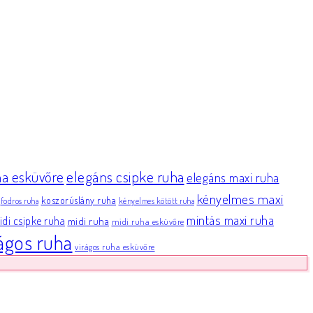
elegáns csipke ruha
ha esküvőre
elegáns maxi ruha
kényelmes maxi
koszorúslány ruha
fodros ruha
kényelmes kötött ruha
mintás maxi ruha
di csipke ruha
midi ruha
midi ruha esküvőre
rágos ruha
virágos ruha esküvőre