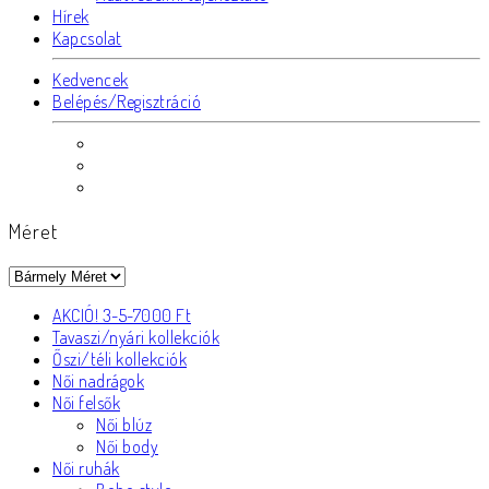
Hírek
Kapcsolat
Kedvencek
Belépés/Regisztráció
Méret
AKCIÓ! 3-5-7000 Ft
Tavaszi/nyári kollekciók
Őszi/téli kollekciók
Női nadrágok
Női felsők
Női blúz
Női body
Női ruhák