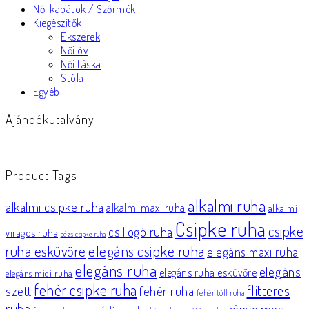
Női kabátok / Szőrmék
Kiegészítők
Ékszerek
Női öv
Női táska
Stóla
Egyéb
Ajándékutalvány
Product Tags
alkalmi ruha
alkalmi csipke ruha
alkalmi maxi ruha
alkalmi
Csipke ruha
csipke
csillogó ruha
virágos ruha
bézs csipke ruha
elegáns csipke ruha
ruha esküvőre
elegáns maxi ruha
elegáns ruha
elegáns
elegáns ruha esküvőre
elegáns midi ruha
fehér csipke ruha
flitteres
szett
fehér ruha
fehér tüll ruha
ruha
kényelmes