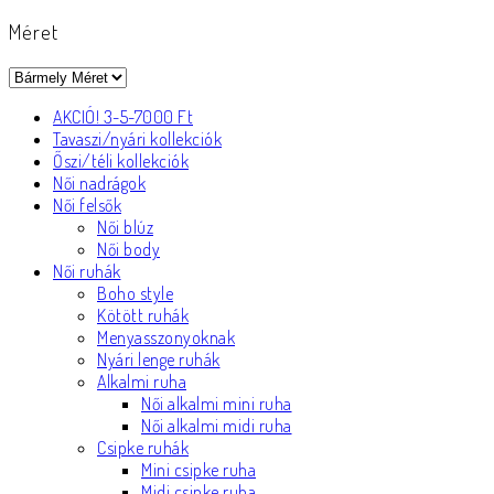
Méret
AKCIÓ! 3-5-7000 Ft
Tavaszi/nyári kollekciók
Őszi/téli kollekciók
Női nadrágok
Női felsők
Női blúz
Női body
Női ruhák
Boho style
Kötött ruhák
Menyasszonyoknak
Nyári lenge ruhák
Alkalmi ruha
Női alkalmi mini ruha
Női alkalmi midi ruha
Csipke ruhák
Mini csipke ruha
Midi csipke ruha