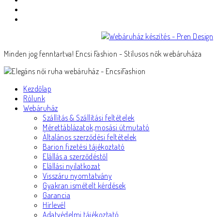
Minden jog fenntartva! Encsi Fashion - Stílusos nők webáruháza
Kezdőlap
Rólunk
Webáruház
Szállítás & Szállítási feltételek
Mérettáblázatok,mosási útmutató
Általános szerződési feltételek
Barion fizetési tájékoztató
Elállás a szerződéstől
Elállási nyilatkozat
Visszáru nyomtatvány
Gyakran ismételt kérdések
Garancia
Hírlevél
Adatvédelmi tájékoztató