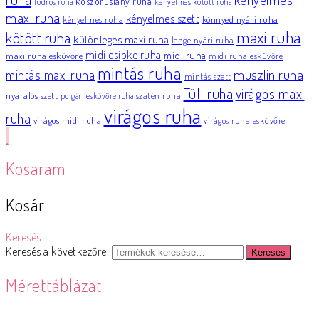
koszorúslány ruha
fodros ruha
kényelmes kötött ruha
maxi ruha
kényelmes szett
könnyed nyári ruha
kényelmes ruha
maxi ruha
kötött ruha
különleges maxi ruha
lenge nyári ruha
midi csipke ruha
midi ruha
maxi ruha esküvőre
midi ruha esküvőre
mintás ruha
muszlin ruha
mintás maxi ruha
mintás szett
Tüll ruha
virágos maxi
nyaralós szett
szatén ruha
polgári esküvőre ruha
virágos ruha
ruha
virágos midi ruha
virágos ruha esküvőre
Kosaram
Kosár
Keresés
Keresés a következőre:
Keresés
Mérettáblázat