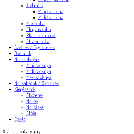
Tüll ruha
Mini tüll ruha
Midi tüll ruha
Maxi ruha
Elegáns ruha
Plus size méret
Strand ruha
Szettek / Együttesek
Overálok
Női szoknyák
Mini szoknya
Midi szoknya
Maxi szoknya
Női kabátok / Szőrmék
Kiegészítők
Ékszerek
Női öv
Női táska
Stóla
Egyéb
Ajándékutalvány