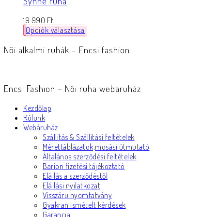
Synne ruha
19 990
Ft
Opciók választása
Női alkalmi ruhák – Encsi fashion
Encsi Fashion – Női ruha webáruház
Kezdőlap
Rólunk
Webáruház
Szállítás & Szállítási feltételek
Mérettáblázatok,mosási útmutató
Általános szerződési feltételek
Barion fizetési tájékoztató
Elállás a szerződéstől
Elállási nyilatkozat
Visszáru nyomtatvány
Gyakran ismételt kérdések
Garancia