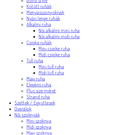
Boho style
Kötött ruhák
Menyasszonyoknak
Nyári lenge ruhák
Alkalmi ruha
Női alkalmi mini ruha
Női alkalmi midi ruha
Csipke ruhák
Mini csipke ruha
Midi csipke ruha
Tüll ruha
Mini tüll ruha
Midi tüll ruha
Maxi ruha
Elegáns ruha
Plus size méret
Strand ruha
Szettek / Együttesek
Overálok
Női szoknyák
Mini szoknya
Midi szoknya
Maxi szoknya