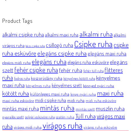
Product Tags
alkalmi ruha
alkalmi csipke ruha
alkalmi maxi ruha
alkalmi
Csipke ruha
csipke
csillogó ruha
virágos ruha
bézs csipke ruha
elegáns csipke ruha
ruha esküvőre
elegáns maxi ruha
elegáns ruha
elegáns
elegáns ruha esküvőre
elegáns midi ruha
fehér csipke ruha
flitteres
szett
fehér ruha
fehér tüll ruha
ruha
kényelmes
koszorúslány ruha
fodros ruha
kényelmes kötött ruha
maxi ruha
kényelmes szett
könnyed nyári ruha
kényelmes ruha
maxi ruha
kötött ruha
különleges maxi ruha
lenge nyári ruha
midi csipke ruha
midi ruha
maxi ruha esküvőre
midi ruha esküvőre
mintás ruha
muszlin ruha
mintás maxi ruha
mintás szett
Tüll ruha
virágos maxi
nyaralós szett
szatén ruha
polgári esküvőre ruha
virágos ruha
ruha
virágos midi ruha
virágos ruha esküvőre