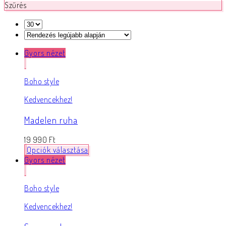
Szűrés
Gyors nézet
Boho style
Kedvencekhez!
Madelen ruha
19 990
Ft
Opciók választása
Gyors nézet
Boho style
Kedvencekhez!