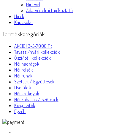
Hírlevél
Adatvédelmi tájékoztató
Hírek
Kapcsolat
Termékkategóriák
AKCIÓ! 3-5-7000 Ft
Tavaszi/nyári kollekciók
Őszi/téli kollekciók
Női nadrágok
Női felsők
Női ruhák
Szettek / Együttesek
Overálok
Női szoknyák
Női kabátok / Szőrmék
Kiegészítők
Egyéb