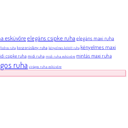
elegáns csipke ruha
ha esküvőre
elegáns maxi ruha
kényelmes maxi
koszorúslány ruha
fodros ruha
kényelmes kötött ruha
mintás maxi ruha
di csipke ruha
midi ruha
midi ruha esküvőre
ágos ruha
virágos ruha esküvőre