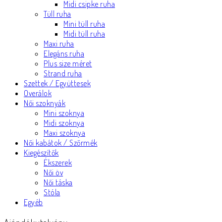
Midi csipke ruha
Tüll ruha
Mini tüll ruha
Midi tüll ruha
Maxi ruha
Elegáns ruha
Plus size méret
Strand ruha
Szettek / Együttesek
Overálok
Női szoknyák
Mini szoknya
Midi szoknya
Maxi szoknya
Női kabátok / Szőrmék
Kiegészítők
Ékszerek
Női öv
Női táska
Stóla
Egyéb