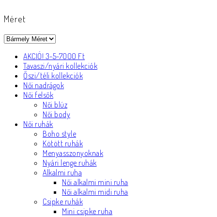
Méret
AKCIÓ! 3-5-7000 Ft
Tavaszi/nyári kollekciók
Őszi/téli kollekciók
Női nadrágok
Női felsők
Női blúz
Női body
Női ruhák
Boho style
Kötött ruhák
Menyasszonyoknak
Nyári lenge ruhák
Alkalmi ruha
Női alkalmi mini ruha
Női alkalmi midi ruha
Csipke ruhák
Mini csipke ruha