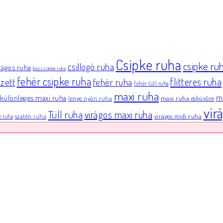
Csipke ruha
csipke ru
csillogó ruha
irágos ruha
bézs csipke ruha
fehér csipke ruha
flitteres ruha
zett
fehér ruha
fehér tüll ruha
maxi ruha
különleges maxi ruha
mi
maxi ruha esküvőre
lenge nyári ruha
vir
Tüll ruha
virágos maxi ruha
virágos midi ruha
szatén ruha
e ruha