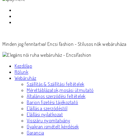
Minden jog fenntartva! Encsi Fashion - Stílusos nők webáruháza
Kezdőlap
Rólunk
Webáruház
Szállítás & Szállítási feltételek
Mérettáblázatok,mosási útmutató
Általános szerződési feltételek
Barion fizetési tájékoztató
Elállás a szerződéstől
Elállási nyilatkozat
Visszáru nyomtatvány
Gyakran ismételt kérdések
Garancia