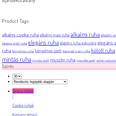
Ajándékutalvány
Product Tags
alkalmi ruha
alkalmi csipke ruha
alkalmi maxi ruha
alkalmi v
elegáns ruha
elegáns s
elegáns ruha esküvőre
elegáns midi ruha
kötött ruha
ruha
kényelmes szett
könnyed nyári ruha
kényelmes ruha
mintás ruha
muszlin ruha
nyaralós szett
mintás szett
polgári esküvőr
Szűrés
Gyors nézet
Csipke ruhák
Kedvencekhez!