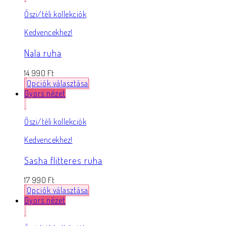
Őszi/téli kollekciók
Kedvencekhez!
Nala ruha
14 990
Ft
Opciók választása
Gyors nézet
Őszi/téli kollekciók
Kedvencekhez!
Sasha flitteres ruha
17 990
Ft
Opciók választása
Gyors nézet