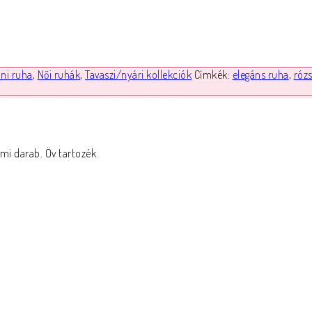
ini ruha
,
Női ruhák
,
Tavaszi/nyári kollekciók
Címkék:
elegáns ruha
,
rózs
mi darab. Öv tartozék.