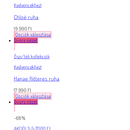
Kedvencekhez!
Chloé ruha
19 990
Ft
Opciók választása
Gyors nézet
Őszi/téli kollekciók
Kedvencekhez!
Hanae flitteres ruha
17 990
Ft
Opciók választása
Gyors nézet
-68%
AKCIÓ! 3-5-7000 Ft