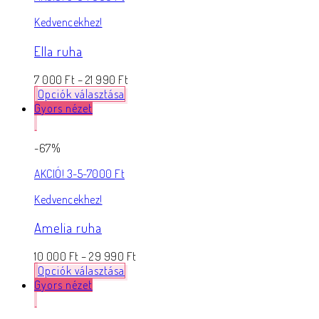
Kedvencekhez!
Ella ruha
7 000
Ft
–
21 990
Ft
Opciók választása
Gyors nézet
-67%
AKCIÓ! 3-5-7000 Ft
Kedvencekhez!
Amelia ruha
10 000
Ft
–
29 990
Ft
Opciók választása
Gyors nézet