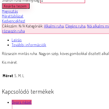
Sharon ruha mennyiség
Kosárba teszem
Megosztás
Mérettáblázat
Kedvencekhez!
Cikkszám:
N/A
Kategóriák:
Alkalmi ruha
,
Elegáns ruha
,
Női alkalmi m
rózsaszín ruha
Leírás
További információk
Rózsaszín mintás ruha. Nagyon szép, köves gombokkal díszített alkal
Kis méret.
Méret
S, M, L
Kapcsolódó termékek
Gyors nézet