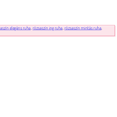
aszín elegáns ruha
,
rózsaszín ing ruha
,
rózsaszín mintás ruha
,