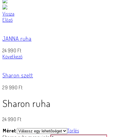
Vissza
Előző
JANNA ruha
24 990
Ft
Következő
Sharon szett
29 990
Ft
Sharon ruha
24 990
Ft
Méret
Törlés