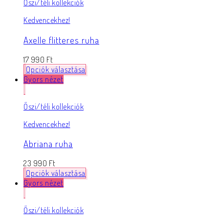
Őszi/téli kollekciók
Kedvencekhez!
Axelle flitteres ruha
17 990
Ft
Opciók választása
Gyors nézet
Őszi/téli kollekciók
Kedvencekhez!
Abriana ruha
23 990
Ft
Opciók választása
Gyors nézet
Őszi/téli kollekciók