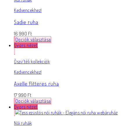
Kedvencekhez!
Sadie ruha
16 990
Ft
Opciók választása
Gyors nézet
Őszi/téli kollekciók
Kedvencekhez!
Axelle flitteres ruha
17 990
Ft
Opciók választása
Gyors nézet
Női ruhák