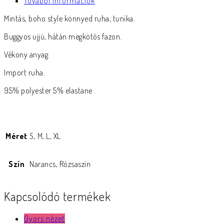
További információk
Mintás, boho style könnyed ruha, tunika.
Buggyos ujjú, hátán megkötős fazon.
Vékony anyag.
Import ruha.
95% polyester 5% elastane
Méret
S, M, L, XL
Szín
Narancs, Rózsaszín
Kapcsolódó termékek
Gyors nézet