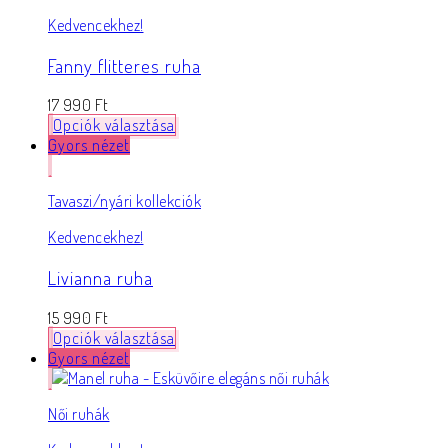
Kedvencekhez!
Fanny flitteres ruha
17 990
Ft
Opciók választása
Gyors nézet
Tavaszi/nyári kollekciók
Kedvencekhez!
Livianna ruha
15 990
Ft
Opciók választása
Gyors nézet
Női ruhák