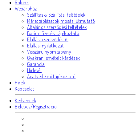
Rólunk
Webáruház
Szállítás & Szállítási feltételek
Mérettáblázatok,mosási útmutató
Általános szerződési feltételek
Barion fizetési tájékoztató
Elállás a szerződéstől
Elállási nyilatkozat
Visszáru nyomtatvány
Gyakran ismételt kérdések
Garancia
Hírlevél
Adatvédelmi tájékoztató
Hírek
Kapcsolat
Kedvencek
Belépés/Regisztráció