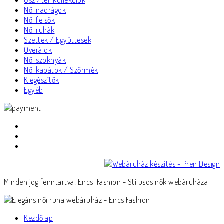
Őszi/téli kollekciók
Női nadrágok
Női felsők
Női ruhák
Szettek / Együttesek
Overálok
Női szoknyák
Női kabátok / Szőrmék
Kiegészítők
Egyéb
Minden jog fenntartva! Encsi Fashion - Stílusos nők webáruháza
Kezdőlap