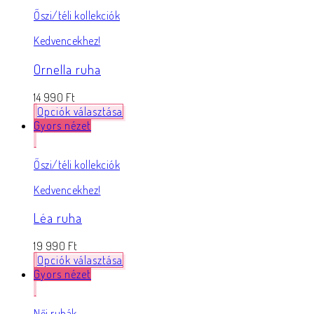
Őszi/téli kollekciók
Kedvencekhez!
Ornella ruha
14 990
Ft
Opciók választása
Gyors nézet
Őszi/téli kollekciók
Kedvencekhez!
Léa ruha
19 990
Ft
Opciók választása
Gyors nézet
Női ruhák