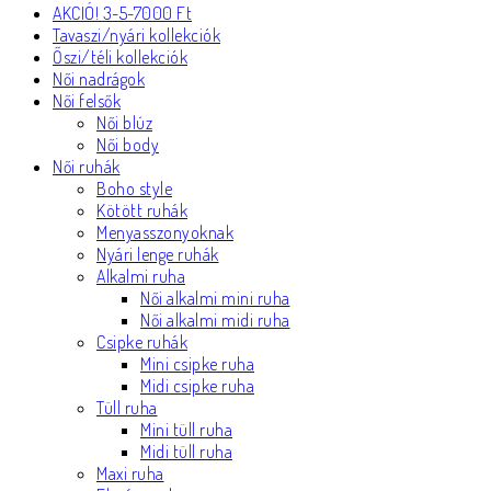
AKCIÓ! 3-5-7000 Ft
Tavaszi/nyári kollekciók
Őszi/téli kollekciók
Női nadrágok
Női felsők
Női blúz
Női body
Női ruhák
Boho style
Kötött ruhák
Menyasszonyoknak
Nyári lenge ruhák
Alkalmi ruha
Női alkalmi mini ruha
Női alkalmi midi ruha
Csipke ruhák
Mini csipke ruha
Midi csipke ruha
Tüll ruha
Mini tüll ruha
Midi tüll ruha
Maxi ruha