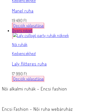
Kedvencekhez!
Manel ruha
19 490
Ft
Opciók választása
Gyors nézet
Női ruhák
Kedvencekhez!
Laly flitteres ruha
17 990
Ft
Opciók választása
Női alkalmi ruhák – Encsi fashion
Encsi Fashion – Női ruha webáruház