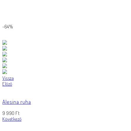
-64%
Vissza
Előző
Alesina ruha
9 990
Ft
Következő