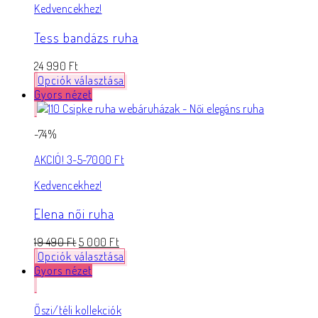
Kedvencekhez!
Tess bandázs ruha
24 990
Ft
Opciók választása
Gyors nézet
-74%
AKCIÓ! 3-5-7000 Ft
Kedvencekhez!
Elena női ruha
19 490
Ft
5 000
Ft
Opciók választása
Gyors nézet
Őszi/téli kollekciók