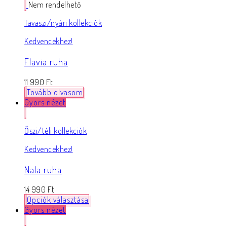
Nem rendelhető
Tavaszi/nyári kollekciók
Kedvencekhez!
Flavia ruha
11 990
Ft
Tovább olvasom
Gyors nézet
Őszi/téli kollekciók
Kedvencekhez!
Nala ruha
14 990
Ft
Opciók választása
Gyors nézet