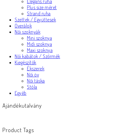
Elegáns ruha
Plus size méret
Strand ruha
Szettek / Együttesek
Overálok
Női szoknyák
Mini szoknya
Midi szoknya
Maxi szoknya
Női kabátok / Szőrmék
Kiegészítők
Ékszerek
Női öv
Női táska
Stóla
Egyéb
Ajándékutalvány
Product Tags