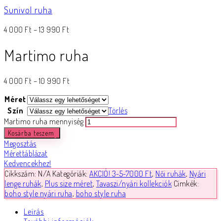
Sunivol ruha
4 000
Ft
–
13 990
Ft
Martimo ruha
4 000
Ft
–
10 990
Ft
Méret
Szín
Törlés
Martimo ruha mennyiség
Kosárba teszem
Megosztás
Mérettáblázat
Kedvencekhez!
Cikkszám:
N/A
Kategóriák:
AKCIÓ! 3-5-7000 Ft
,
Női ruhák
,
Nyári
lenge ruhák
,
Plus size méret
,
Tavaszi/nyári kollekciók
Címkék:
boho style nyári ruha
,
boho style ruha
Leírás