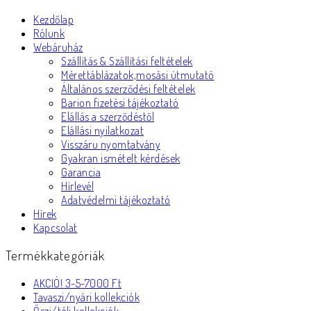
Kezdőlap
Rólunk
Webáruház
Szállítás & Szállítási feltételek
Mérettáblázatok,mosási útmutató
Általános szerződési feltételek
Barion fizetési tájékoztató
Elállás a szerződéstől
Elállási nyilatkozat
Visszáru nyomtatvány
Gyakran ismételt kérdések
Garancia
Hírlevél
Adatvédelmi tájékoztató
Hírek
Kapcsolat
Termékkategóriák
AKCIÓ! 3-5-7000 Ft
Tavaszi/nyári kollekciók