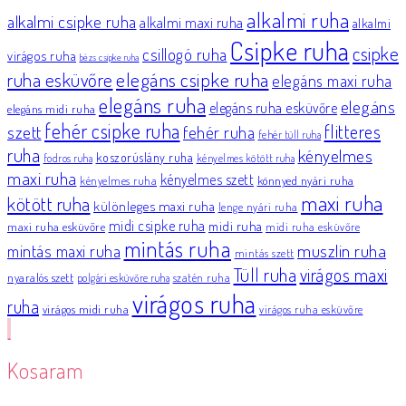
alkalmi ruha
alkalmi csipke ruha
alkalmi maxi ruha
alkalmi
Csipke ruha
csipke
csillogó ruha
virágos ruha
bézs csipke ruha
elegáns csipke ruha
ruha esküvőre
elegáns maxi ruha
elegáns ruha
elegáns
elegáns ruha esküvőre
elegáns midi ruha
fehér csipke ruha
flitteres
szett
fehér ruha
fehér tüll ruha
ruha
kényelmes
koszorúslány ruha
fodros ruha
kényelmes kötött ruha
maxi ruha
kényelmes szett
könnyed nyári ruha
kényelmes ruha
maxi ruha
kötött ruha
különleges maxi ruha
lenge nyári ruha
midi csipke ruha
midi ruha
maxi ruha esküvőre
midi ruha esküvőre
mintás ruha
muszlin ruha
mintás maxi ruha
mintás szett
Tüll ruha
virágos maxi
nyaralós szett
szatén ruha
polgári esküvőre ruha
virágos ruha
ruha
virágos midi ruha
virágos ruha esküvőre
Kosaram