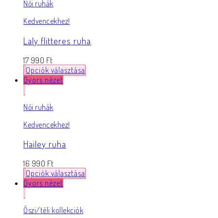
Női ruhák
Kedvencekhez!
Laly flitteres ruha
17 990
Ft
Opciók választása
Gyors nézet
Női ruhák
Kedvencekhez!
Hailey ruha
16 990
Ft
Opciók választása
Gyors nézet
Őszi/téli kollekciók