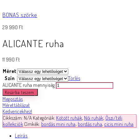
BONAS szőrke
29 990
Ft
ALICANTE ruha
11 990
Ft
Méret
Szín
Törlés
ALICANTE ruha mennyiség
Kosárba teszem
Megosztás
Mérettáblázat
Kedvencekhez!
Cikkszám:
N/A
Kategóriák:
Kötött ruhák
,
Női ruhák
,
Őszi/téli
kollekciók
Címkék:
bordás mini ruha
,
bordás ruha
,
cicis mini ruha
Leírás