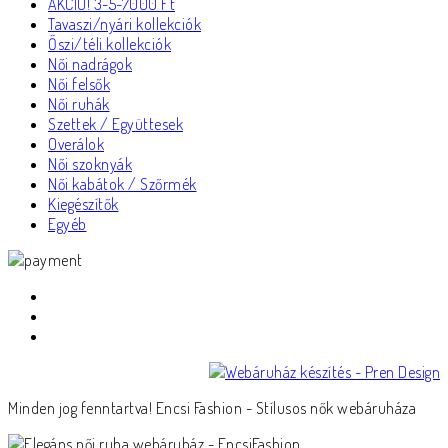
AKCIÓ! 3-5-7000 Ft
Tavaszi/nyári kollekciók
Őszi/téli kollekciók
Női nadrágok
Női felsők
Női ruhák
Szettek / Együttesek
Overálok
Női szoknyák
Női kabátok / Szőrmék
Kiegészítők
Egyéb
Minden jog fenntartva! Encsi Fashion - Stílusos nők webáruháza