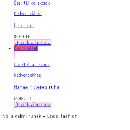
Őszi/téli kollekciók
Kedvencekhez!
Léa ruha
19 990
Ft
Opciók választása
Gyors nézet
Őszi/téli kollekciók
Kedvencekhez!
Hanae flitteres ruha
17 990
Ft
Opciók választása
Női alkalmi ruhák – Encsi fashion