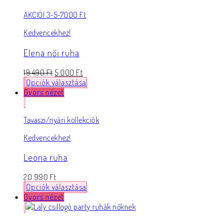
AKCIÓ! 3-5-7000 Ft
Kedvencekhez!
Elena női ruha
19 490
Ft
5 000
Ft
Opciók választása
Gyors nézet
Tavaszi/nyári kollekciók
Kedvencekhez!
Leona ruha
20 990
Ft
Opciók választása
Gyors nézet