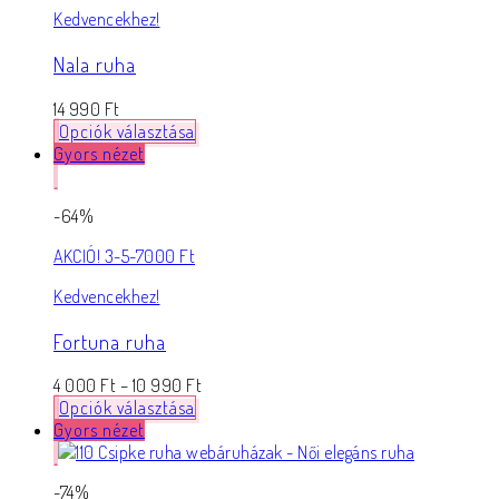
Kedvencekhez!
Nala ruha
14 990
Ft
Opciók választása
Gyors nézet
-64%
AKCIÓ! 3-5-7000 Ft
Kedvencekhez!
Fortuna ruha
4 000
Ft
–
10 990
Ft
Opciók választása
Gyors nézet
-74%