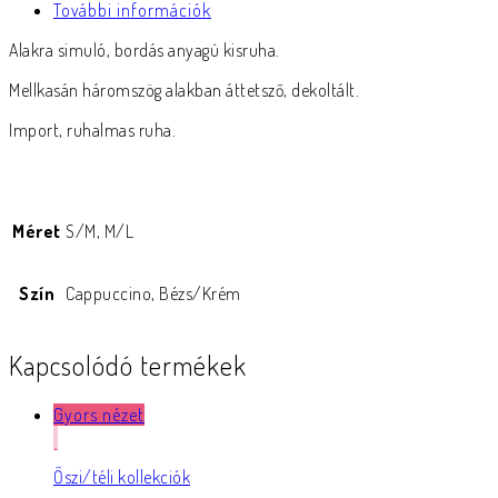
További információk
Alakra simuló, bordás anyagú kisruha.
Mellkasán háromszög alakban áttetsző, dekoltált.
Import, ruhalmas ruha.
Méret
S/M, M/L
Szín
Cappuccino, Bézs/Krém
Kapcsolódó termékek
Gyors nézet
Őszi/téli kollekciók