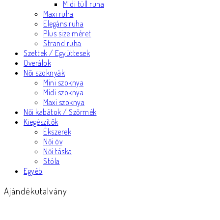
Midi tüll ruha
Maxi ruha
Elegáns ruha
Plus size méret
Strand ruha
Szettek / Együttesek
Overálok
Női szoknyák
Mini szoknya
Midi szoknya
Maxi szoknya
Női kabátok / Szőrmék
Kiegészítők
Ékszerek
Női öv
Női táska
Stóla
Egyéb
Ajándékutalvány