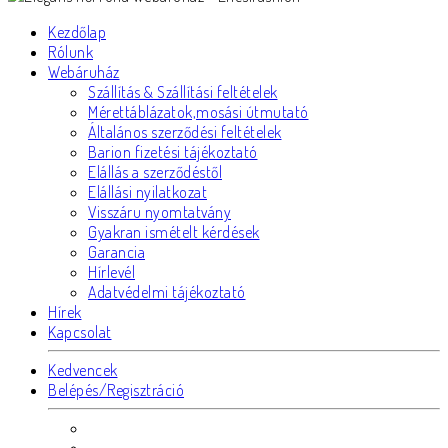
Kezdőlap
Rólunk
Webáruház
Szállítás & Szállítási feltételek
Mérettáblázatok,mosási útmutató
Általános szerződési feltételek
Barion fizetési tájékoztató
Elállás a szerződéstől
Elállási nyilatkozat
Visszáru nyomtatvány
Gyakran ismételt kérdések
Garancia
Hírlevél
Adatvédelmi tájékoztató
Hírek
Kapcsolat
Kedvencek
Belépés/Regisztráció