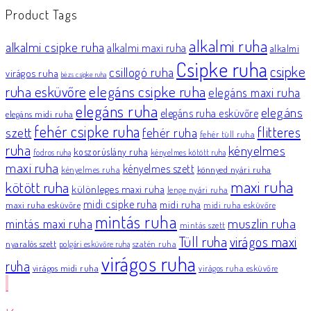
Product Tags
alkalmi ruha
alkalmi csipke ruha
alkalmi maxi ruha
alkalmi
Csipke ruha
csipke
csillogó ruha
virágos ruha
bézs csipke ruha
elegáns csipke ruha
ruha esküvőre
elegáns maxi ruha
elegáns ruha
elegáns
elegáns ruha esküvőre
elegáns midi ruha
fehér csipke ruha
flitteres
szett
fehér ruha
fehér tüll ruha
ruha
kényelmes
koszorúslány ruha
fodros ruha
kényelmes kötött ruha
maxi ruha
kényelmes szett
könnyed nyári ruha
kényelmes ruha
maxi ruha
kötött ruha
különleges maxi ruha
lenge nyári ruha
midi csipke ruha
midi ruha
maxi ruha esküvőre
midi ruha esküvőre
mintás ruha
muszlin ruha
mintás maxi ruha
mintás szett
Tüll ruha
virágos maxi
nyaralós szett
szatén ruha
polgári esküvőre ruha
virágos ruha
ruha
virágos midi ruha
virágos ruha esküvőre