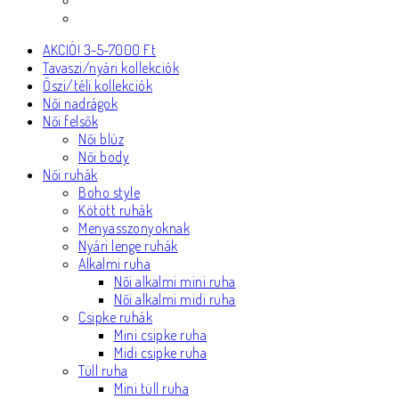
AKCIÓ! 3-5-7000 Ft
Tavaszi/nyári kollekciók
Őszi/téli kollekciók
Női nadrágok
Női felsők
Női blúz
Női body
Női ruhák
Boho style
Kötött ruhák
Menyasszonyoknak
Nyári lenge ruhák
Alkalmi ruha
Női alkalmi mini ruha
Női alkalmi midi ruha
Csipke ruhák
Mini csipke ruha
Midi csipke ruha
Tüll ruha
Mini tüll ruha