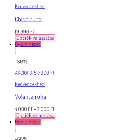
Kedvencekhez!
Chloé ruha
19 990
Ft
Opciók választása
Gyors nézet
-80%
AKCIÓ! 3-5-7000 Ft
Kedvencekhez!
Volante ruha
4 000
Ft
–
7 000
Ft
Opciók választása
Gyors nézet
-68%