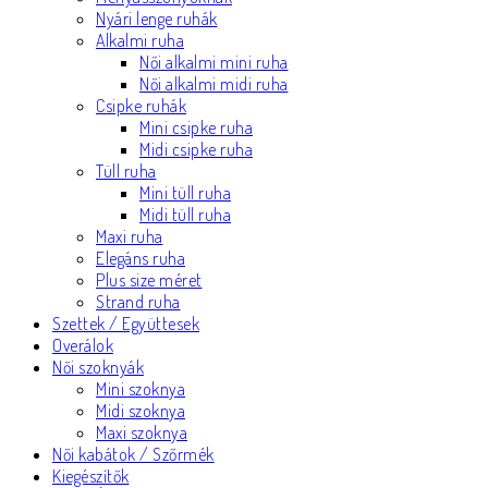
Nyári lenge ruhák
Alkalmi ruha
Női alkalmi mini ruha
Női alkalmi midi ruha
Csipke ruhák
Mini csipke ruha
Midi csipke ruha
Tüll ruha
Mini tüll ruha
Midi tüll ruha
Maxi ruha
Elegáns ruha
Plus size méret
Strand ruha
Szettek / Együttesek
Overálok
Női szoknyák
Mini szoknya
Midi szoknya
Maxi szoknya
Női kabátok / Szőrmék
Kiegészítők