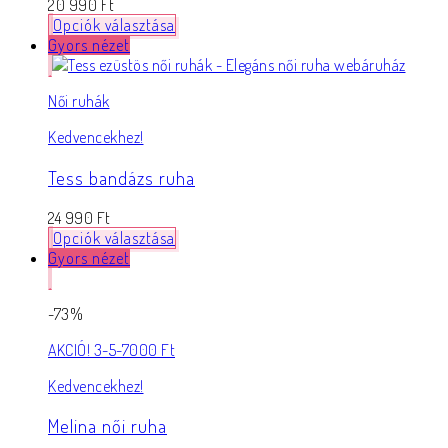
20 990
Ft
Opciók választása
Gyors nézet
Női ruhák
Kedvencekhez!
Tess bandázs ruha
24 990
Ft
Opciók választása
Gyors nézet
-73%
AKCIÓ! 3-5-7000 Ft
Kedvencekhez!
Melina női ruha