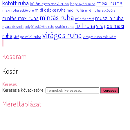
maxi ruha
kötött ruha
különleges maxi ruha
lenge nyári ruha
midi csipke ruha
midi ruha
maxi ruha esküvőre
midi ruha esküvőre
mintás ruha
muszlin ruha
mintás maxi ruha
mintás szett
Tüll ruha
virágos maxi
nyaralós szett
szatén ruha
polgári esküvőre ruha
virágos ruha
ruha
virágos midi ruha
virágos ruha esküvőre
Kosaram
Kosár
Keresés
Keresés a következőre:
Keresés
Mérettáblázat