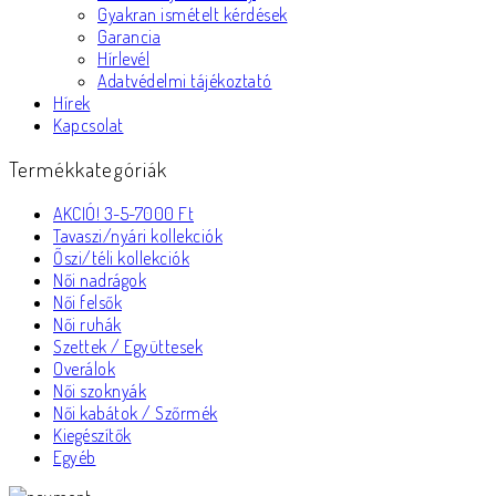
Gyakran ismételt kérdések
Garancia
Hírlevél
Adatvédelmi tájékoztató
Hírek
Kapcsolat
Termékkategóriák
AKCIÓ! 3-5-7000 Ft
Tavaszi/nyári kollekciók
Őszi/téli kollekciók
Női nadrágok
Női felsők
Női ruhák
Szettek / Együttesek
Overálok
Női szoknyák
Női kabátok / Szőrmék
Kiegészítők
Egyéb