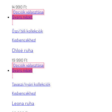
14 990
Ft
Opciók választása
Gyors nézet
Őszi/téli kollekciók
Kedvencekhez!
Chloé ruha
19 990
Ft
Opciók választása
Gyors nézet
Tavaszi/nyári kollekciók
Kedvencekhez!
Leona ruha