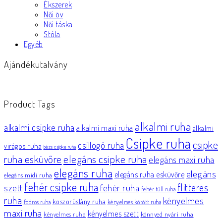
Ékszerek
Női öv
Női táska
Stóla
Egyéb
Ajándékutalvány
Product Tags
alkalmi ruha
alkalmi csipke ruha
alkalmi maxi ruha
alkalmi
Csipke ruha
csipke
csillogó ruha
virágos ruha
bézs csipke ruha
elegáns csipke ruha
ruha esküvőre
elegáns maxi ruha
elegáns ruha
elegáns
elegáns ruha esküvőre
elegáns midi ruha
fehér csipke ruha
flitteres
szett
fehér ruha
fehér tüll ruha
ruha
kényelmes
koszorúslány ruha
fodros ruha
kényelmes kötött ruha
maxi ruha
kényelmes szett
könnyed nyári ruha
kényelmes ruha