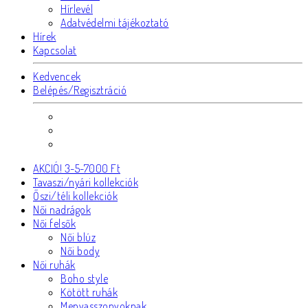
Hírlevél
Adatvédelmi tájékoztató
Hírek
Kapcsolat
Kedvencek
Belépés/Regisztráció
AKCIÓ! 3-5-7000 Ft
Tavaszi/nyári kollekciók
Őszi/téli kollekciók
Női nadrágok
Női felsők
Női blúz
Női body
Női ruhák
Boho style
Kötött ruhák
Menyasszonyoknak