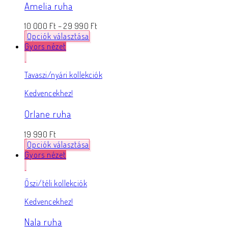
Amelia ruha
10 000
Ft
–
29 990
Ft
Opciók választása
Gyors nézet
Tavaszi/nyári kollekciók
Kedvencekhez!
Orlane ruha
19 990
Ft
Opciók választása
Gyors nézet
Őszi/téli kollekciók
Kedvencekhez!
Nala ruha