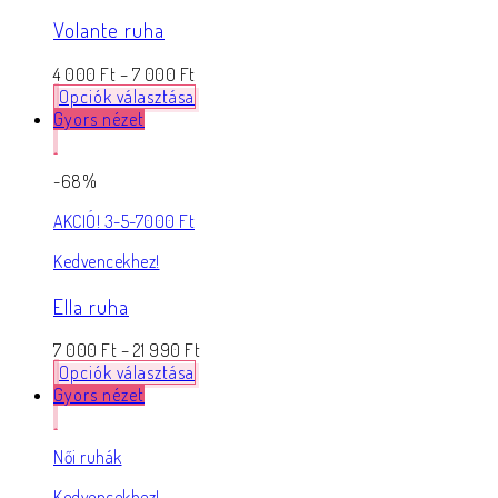
Volante ruha
4 000
Ft
–
7 000
Ft
Opciók választása
Gyors nézet
-68%
AKCIÓ! 3-5-7000 Ft
Kedvencekhez!
Ella ruha
7 000
Ft
–
21 990
Ft
Opciók választása
Gyors nézet
Női ruhák
Kedvencekhez!