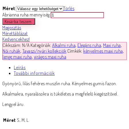
Méret
Törlés
Abrianna ruha mennyiség
Kosárba teszem
Megosztás
Mérettáblázat
Kedvencekhez!
Cikkszám:
N/A
Kategóriák:
Alkalmi ruha
,
Elegáns ruha
,
Maxi ruha
,
Női ruhák
,
Tavaszi/nyári kollekciók
Címkék:
kényelmes maxi ruha
,
lenge maxi ruha
,
virágos maxi ruha
Leírás
További információk
Gyönyörű, lilás fehéres muszlin ruha. Kényelmes gumis fazon.
Alkalmakra, nyaralásokra is tükéletes a megfelelő kiegészítővel.
Lengyel áru.
Méret
S, M, L