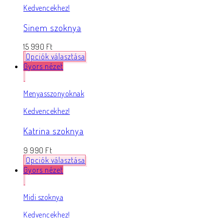
Kedvencekhez!
Sinem szoknya
15 990
Ft
Opciók választása
Gyors nézet
Menyasszonyoknak
Kedvencekhez!
Katrina szoknya
9 990
Ft
Opciók választása
Gyors nézet
Midi szoknya
Kedvencekhez!