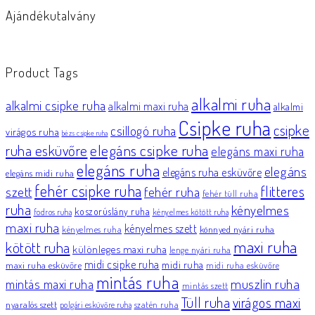
Ajándékutalvány
Product Tags
alkalmi ruha
alkalmi csipke ruha
alkalmi maxi ruha
alkalmi
Csipke ruha
csipke
csillogó ruha
virágos ruha
bézs csipke ruha
elegáns csipke ruha
ruha esküvőre
elegáns maxi ruha
elegáns ruha
elegáns
elegáns ruha esküvőre
elegáns midi ruha
fehér csipke ruha
flitteres
szett
fehér ruha
fehér tüll ruha
ruha
kényelmes
koszorúslány ruha
fodros ruha
kényelmes kötött ruha
maxi ruha
kényelmes szett
könnyed nyári ruha
kényelmes ruha
maxi ruha
kötött ruha
különleges maxi ruha
lenge nyári ruha
midi csipke ruha
midi ruha
maxi ruha esküvőre
midi ruha esküvőre
mintás ruha
muszlin ruha
mintás maxi ruha
mintás szett
Tüll ruha
virágos maxi
nyaralós szett
szatén ruha
polgári esküvőre ruha