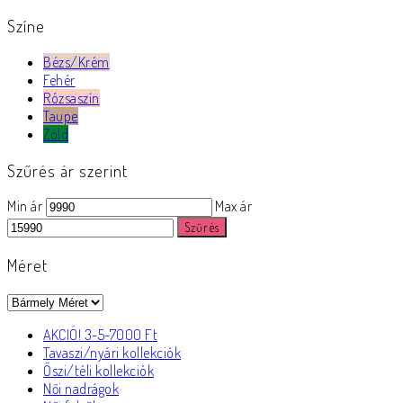
Színe
Bézs/Krém
Fehér
Rózsaszín
Taupe
Zöld
Szűrés ár szerint
Min ár
Max ár
Szűrés
Méret
AKCIÓ! 3-5-7000 Ft
Tavaszi/nyári kollekciók
Őszi/téli kollekciók
Női nadrágok