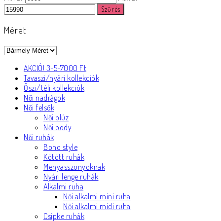
Szűrés
Méret
AKCIÓ! 3-5-7000 Ft
Tavaszi/nyári kollekciók
Őszi/téli kollekciók
Női nadrágok
Női felsők
Női blúz
Női body
Női ruhák
Boho style
Kötött ruhák
Menyasszonyoknak
Nyári lenge ruhák
Alkalmi ruha
Női alkalmi mini ruha
Női alkalmi midi ruha
Csipke ruhák