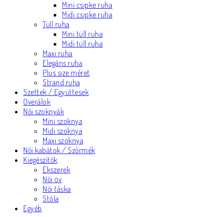
Mini csipke ruha
Midi csipke ruha
Tüll ruha
Mini tüll ruha
Midi tüll ruha
Maxi ruha
Elegáns ruha
Plus size méret
Strand ruha
Szettek / Együttesek
Overálok
Női szoknyák
Mini szoknya
Midi szoknya
Maxi szoknya
Női kabátok / Szőrmék
Kiegészítők
Ékszerek
Női öv
Női táska
Stóla
Egyéb