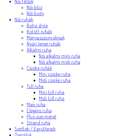
Női felsők
Női blúz
Női body
Női ruhák
Boho style
Kötött ruhák
Menyasszonyoknak
Nyári lenge ruhák
Alkalmi ruha
Női alkalmi mini ruha
Női alkalmi midi ruha
Csipke ruhák
Mini csipke ruha
Midi csipke ruha
Tüll ruha
Mini tüll ruha
Midi tüll ruha
Maxi ruha
Elegáns ruha
Plus size méret
Strand ruha
Szettek / Együttesek
Overálok