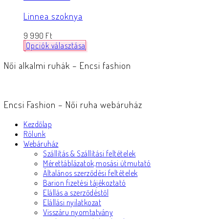
Linnea szoknya
9 990
Ft
Opciók választása
Női alkalmi ruhák – Encsi fashion
Encsi Fashion – Női ruha webáruház
Kezdőlap
Rólunk
Webáruház
Szállítás & Szállítási feltételek
Mérettáblázatok,mosási útmutató
Általános szerződési feltételek
Barion fizetési tájékoztató
Elállás a szerződéstől
Elállási nyilatkozat
Visszáru nyomtatvány