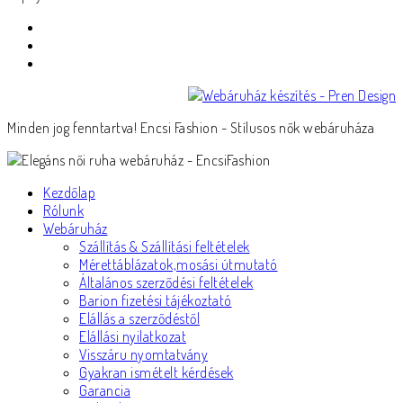
Minden jog fenntartva! Encsi Fashion - Stílusos nők webáruháza
Kezdőlap
Rólunk
Webáruház
Szállítás & Szállítási feltételek
Mérettáblázatok,mosási útmutató
Általános szerződési feltételek
Barion fizetési tájékoztató
Elállás a szerződéstől
Elállási nyilatkozat
Visszáru nyomtatvány
Gyakran ismételt kérdések
Garancia