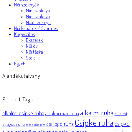
Női szoknyák
Mini szoknya
Midi szoknya
Maxi szoknya
Női kabátok / Szőrmék
Kiegészítők
Ékszerek
Női öv
Női táska
Stóla
Egyéb
Ajándékutalvány
Product Tags
alkalmi ruha
alkalmi csipke ruha
alkalmi maxi ruha
alkalmi
Csipke ruha
csipke
csillogó ruha
virágos ruha
bézs csipke ruha
elegáns csipke ruha
ruha esküvőre