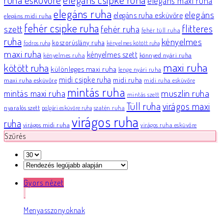
elegáns maxi ruha
elegáns ruha
elegáns
elegáns ruha esküvőre
elegáns midi ruha
fehér csipke ruha
flitteres
szett
fehér ruha
fehér tüll ruha
ruha
kényelmes
koszorúslány ruha
fodros ruha
kényelmes kötött ruha
maxi ruha
kényelmes szett
könnyed nyári ruha
kényelmes ruha
maxi ruha
kötött ruha
különleges maxi ruha
lenge nyári ruha
midi csipke ruha
midi ruha
maxi ruha esküvőre
midi ruha esküvőre
mintás ruha
muszlin ruha
mintás maxi ruha
mintás szett
Tüll ruha
virágos maxi
nyaralós szett
szatén ruha
polgári esküvőre ruha
virágos ruha
ruha
virágos midi ruha
virágos ruha esküvőre
Szűrés
Gyors nézet
Menyasszonyoknak