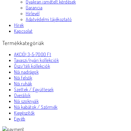
Gyakran ismételt kérdések
Garancia
Hírlevél
Adatvédelmi tájékoztató
Hírek
Kapcsolat
Termékkategóriák
AKCIÓ! 3-5-7000 Ft
Tavaszi/nyári kollekciók
Őszi/téli kollekciók
Női nadrágok
Női felsők
Női ruhák
Szettek / Együttesek
Overálok
Női szoknyák
Női kabátok / Szőrmék
Kiegészítők
Egyéb