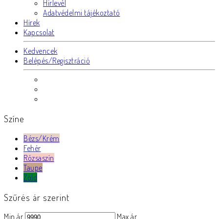
Hírlevél
Adatvédelmi tájékoztató
Hírek
Kapcsolat
Kedvencek
Belépés/Regisztráció
Színe
Bézs/Krém
Fehér
Rózsaszín
Taupe
Zöld
Szűrés ár szerint
Min ár
Max ár