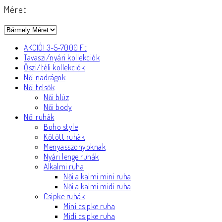
Méret
AKCIÓ! 3-5-7000 Ft
Tavaszi/nyári kollekciók
Őszi/téli kollekciók
Női nadrágok
Női felsők
Női blúz
Női body
Női ruhák
Boho style
Kötött ruhák
Menyasszonyoknak
Nyári lenge ruhák
Alkalmi ruha
Női alkalmi mini ruha
Női alkalmi midi ruha
Csipke ruhák
Mini csipke ruha
Midi csipke ruha