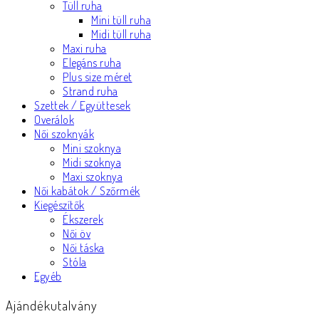
Tüll ruha
Mini tüll ruha
Midi tüll ruha
Maxi ruha
Elegáns ruha
Plus size méret
Strand ruha
Szettek / Együttesek
Overálok
Női szoknyák
Mini szoknya
Midi szoknya
Maxi szoknya
Női kabátok / Szőrmék
Kiegészítők
Ékszerek
Női öv
Női táska
Stóla
Egyéb
Ajándékutalvány