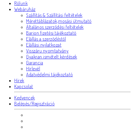
Rólunk
Webáruház
Szállítás & Szállítási feltételek
Mérettáblázatok,mosási útmutató
Általános szerződési feltételek
Barion fizetési tájékoztató
Elállás a szerződéstől
Elállási nyilatkozat
Visszáru nyomtatvány
Gyakran ismételt kérdések
Garancia
Hírlevél
Adatvédelmi tájékoztató
Hírek
Kapcsolat
Kedvencek
Belépés/Regisztráció