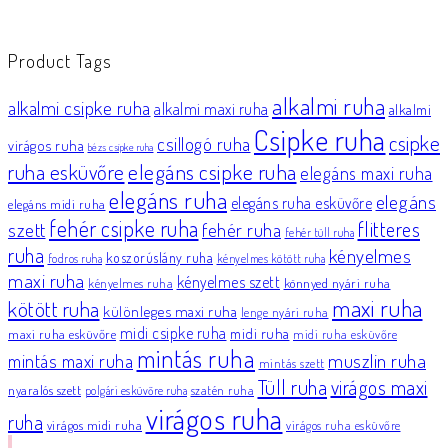
Product Tags
alkalmi ruha
alkalmi csipke ruha
alkalmi maxi ruha
alkalmi
Csipke ruha
csipke
csillogó ruha
virágos ruha
bézs csipke ruha
elegáns csipke ruha
ruha esküvőre
elegáns maxi ruha
elegáns ruha
elegáns
elegáns ruha esküvőre
elegáns midi ruha
fehér csipke ruha
flitteres
szett
fehér ruha
fehér tüll ruha
ruha
kényelmes
koszorúslány ruha
fodros ruha
kényelmes kötött ruha
maxi ruha
kényelmes szett
könnyed nyári ruha
kényelmes ruha
maxi ruha
kötött ruha
különleges maxi ruha
lenge nyári ruha
midi csipke ruha
midi ruha
maxi ruha esküvőre
midi ruha esküvőre
mintás ruha
muszlin ruha
mintás maxi ruha
mintás szett
Tüll ruha
virágos maxi
nyaralós szett
szatén ruha
polgári esküvőre ruha
virágos ruha
ruha
virágos midi ruha
virágos ruha esküvőre