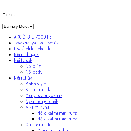
Méret
AKCIÓ! 3-5-7000 Ft
Tavaszi/nyári kollekciók
Őszi/téli kollekciók
Női nadrágok
Női felsők
Női blúz
Női body
Női ruhák
Boho style
Kötött ruhák
Menyasszonyoknak
Nyári lenge ruhák
Alkalmi ruha
Női alkalmi mini ruha
Női alkalmi midi ruha
Csipke ruhák
Mini csipke ruha