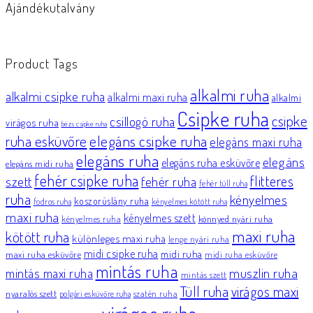
Ajándékutalvány
Product Tags
alkalmi ruha
alkalmi csipke ruha
alkalmi maxi ruha
alkalmi
Csipke ruha
csipke
csillogó ruha
virágos ruha
bézs csipke ruha
elegáns csipke ruha
ruha esküvőre
elegáns maxi ruha
elegáns ruha
elegáns
elegáns ruha esküvőre
elegáns midi ruha
fehér csipke ruha
flitteres
szett
fehér ruha
fehér tüll ruha
ruha
kényelmes
koszorúslány ruha
fodros ruha
kényelmes kötött ruha
maxi ruha
kényelmes szett
könnyed nyári ruha
kényelmes ruha
maxi ruha
kötött ruha
különleges maxi ruha
lenge nyári ruha
midi csipke ruha
midi ruha
maxi ruha esküvőre
midi ruha esküvőre
mintás ruha
muszlin ruha
mintás maxi ruha
mintás szett
Tüll ruha
virágos maxi
nyaralós szett
szatén ruha
polgári esküvőre ruha