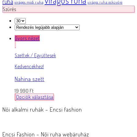
virágos ruha
ruha
virágos midi ruha
virágos ruha esküvőre
Szűrés
Gyors nézet
Szettek / Együttesek
Kedvencekhez!
Nahina szett
19 990
Ft
Opciók választása
Női alkalmi ruhák – Encsi fashion
Encsi Fashion – Női ruha webáruház