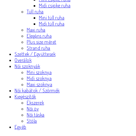
Midi csipke ruha
Tüll ruha
Mini tüll ruha
Midi tüll ruha
Maxi ruha
Elegáns ruha
Plus size méret
Strand ruha
Szettek / Együttesek
Overálok
Női szoknyák
Mini szoknya
Midi szoknya
Maxi szoknya
Női kabátok / Szőrmék
Kiegészítők
Ékszerek
Női öv
Női táska
Stóla
Egyéb