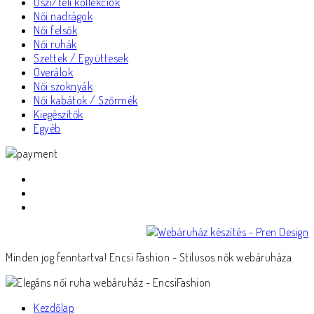
Őszi/téli kollekciók
Női nadrágok
Női felsők
Női ruhák
Szettek / Együttesek
Overálok
Női szoknyák
Női kabátok / Szőrmék
Kiegészítők
Egyéb
Minden jog fenntartva! Encsi Fashion - Stílusos nők webáruháza
Kezdőlap