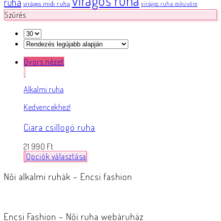
virágos ruha
ruha
virágos midi ruha
virágos ruha esküvőre
Szűrés
Gyors nézet
Alkalmi ruha
Kedvencekhez!
Ciara csillogó ruha
21 990
Ft
Opciók választása
Női alkalmi ruhák – Encsi fashion
Encsi Fashion – Női ruha webáruház