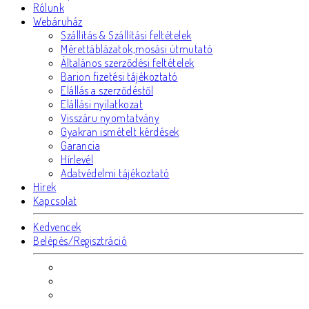
Rólunk
Webáruház
Szállítás & Szállítási feltételek
Mérettáblázatok,mosási útmutató
Általános szerződési feltételek
Barion fizetési tájékoztató
Elállás a szerződéstől
Elállási nyilatkozat
Visszáru nyomtatvány
Gyakran ismételt kérdések
Garancia
Hírlevél
Adatvédelmi tájékoztató
Hírek
Kapcsolat
Kedvencek
Belépés/Regisztráció