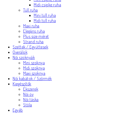
Midi csipke ruha
Tüll ruha
Mini tüll ruha
Midi tüll ruha
Maxi ruha
Elegáns ruha
Plus size méret
Strand ruha
Szettek / Együttesek
Overálok
Női szoknyák
Mini szoknya
Midi szoknya
Maxi szoknya
Női kabátok / Szőrmék
Kiegészítők
Ékszerek
Női öv
Női táska
Stóla
Egyéb