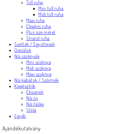
Tüll ruha
Mini tüll ruha
Midi tüll ruha
Maxi ruha
Elegáns ruha
Plus size méret
Strand ruha
Szettek / Együttesek
Overálok
Női szoknyák
Mini szoknya
Midi szoknya
Maxi szoknya
Női kabátok / Szőrmék
Kiegészítők
Ékszerek
Női öv
Női táska
Stóla
Egyéb
Ajándékutalvány