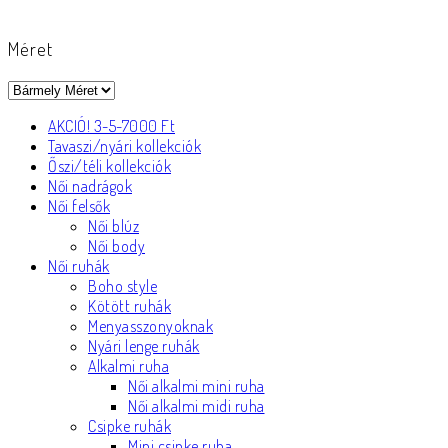
Méret
AKCIÓ! 3-5-7000 Ft
Tavaszi/nyári kollekciók
Őszi/téli kollekciók
Női nadrágok
Női felsők
Női blúz
Női body
Női ruhák
Boho style
Kötött ruhák
Menyasszonyoknak
Nyári lenge ruhák
Alkalmi ruha
Női alkalmi mini ruha
Női alkalmi midi ruha
Csipke ruhák
Mini csipke ruha