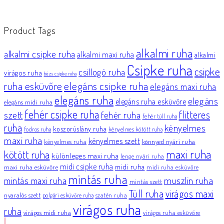
Product Tags
alkalmi ruha
alkalmi csipke ruha
alkalmi maxi ruha
alkalmi
Csipke ruha
csipke
csillogó ruha
virágos ruha
bézs csipke ruha
elegáns csipke ruha
ruha esküvőre
elegáns maxi ruha
elegáns ruha
elegáns
elegáns ruha esküvőre
elegáns midi ruha
fehér csipke ruha
flitteres
szett
fehér ruha
fehér tüll ruha
ruha
kényelmes
koszorúslány ruha
fodros ruha
kényelmes kötött ruha
maxi ruha
kényelmes szett
könnyed nyári ruha
kényelmes ruha
maxi ruha
kötött ruha
különleges maxi ruha
lenge nyári ruha
midi csipke ruha
midi ruha
maxi ruha esküvőre
midi ruha esküvőre
mintás ruha
muszlin ruha
mintás maxi ruha
mintás szett
Tüll ruha
virágos maxi
nyaralós szett
szatén ruha
polgári esküvőre ruha
virágos ruha
ruha
virágos midi ruha
virágos ruha esküvőre