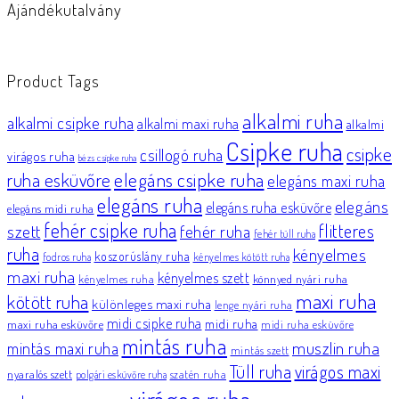
Ajándékutalvány
Product Tags
alkalmi ruha
alkalmi csipke ruha
alkalmi maxi ruha
alkalmi
Csipke ruha
csipke
csillogó ruha
virágos ruha
bézs csipke ruha
elegáns csipke ruha
ruha esküvőre
elegáns maxi ruha
elegáns ruha
elegáns
elegáns ruha esküvőre
elegáns midi ruha
fehér csipke ruha
flitteres
szett
fehér ruha
fehér tüll ruha
ruha
kényelmes
koszorúslány ruha
fodros ruha
kényelmes kötött ruha
maxi ruha
kényelmes szett
könnyed nyári ruha
kényelmes ruha
maxi ruha
kötött ruha
különleges maxi ruha
lenge nyári ruha
midi csipke ruha
midi ruha
maxi ruha esküvőre
midi ruha esküvőre
mintás ruha
muszlin ruha
mintás maxi ruha
mintás szett
Tüll ruha
virágos maxi
nyaralós szett
szatén ruha
polgári esküvőre ruha