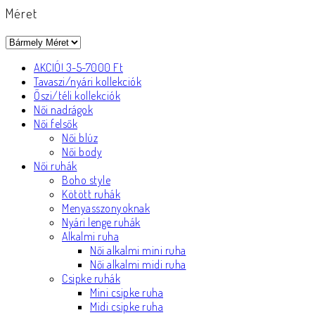
Méret
AKCIÓ! 3-5-7000 Ft
Tavaszi/nyári kollekciók
Őszi/téli kollekciók
Női nadrágok
Női felsők
Női blúz
Női body
Női ruhák
Boho style
Kötött ruhák
Menyasszonyoknak
Nyári lenge ruhák
Alkalmi ruha
Női alkalmi mini ruha
Női alkalmi midi ruha
Csipke ruhák
Mini csipke ruha
Midi csipke ruha