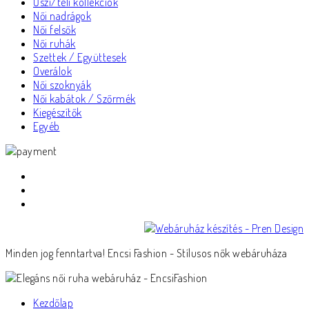
Őszi/téli kollekciók
Női nadrágok
Női felsők
Női ruhák
Szettek / Együttesek
Overálok
Női szoknyák
Női kabátok / Szőrmék
Kiegészítők
Egyéb
Minden jog fenntartva! Encsi Fashion - Stílusos nők webáruháza
Kezdőlap