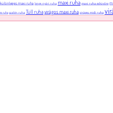
maxi ruha
különleges maxi ruha
mi
maxi ruha esküvőre
lenge nyári ruha
vi
Tüll ruha
virágos maxi ruha
virágos midi ruha
szatén ruha
re ruha