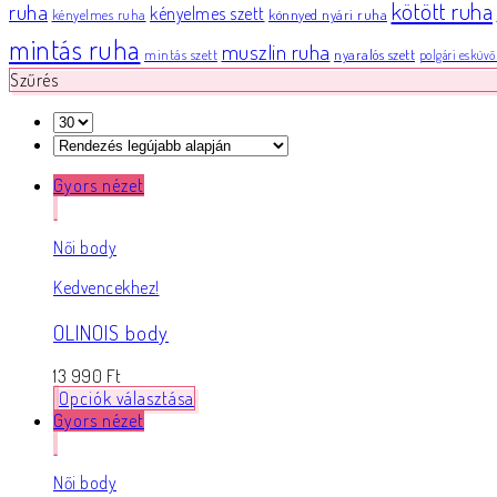
kötött ruha
ruha
kényelmes szett
könnyed nyári ruha
kényelmes ruha
mintás ruha
muszlin ruha
nyaralós szett
mintás szett
polgári esküvő
Szűrés
Gyors nézet
Női body
Kedvencekhez!
OLINOIS body
13 990
Ft
Opciók választása
Gyors nézet
Női body