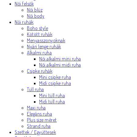
Női felsők
Női blúz
Női body
Női ruhák
Boho style
Kötött ruhák
Menyasszonyoknak
Nyári lenge ruhák
Alkalmi ruha
Női alkalmi mini ruha
Női alkalmi midi ruha
Csipke ruhák
Mini csipke ruha
Midi csipke ruha
Tüll ruha
Mini tüll ruha
Midi tüll ruha
Maxi ruha
Elegáns ruha
Plus size méret
Strand ruha
Szettek / Együttesek