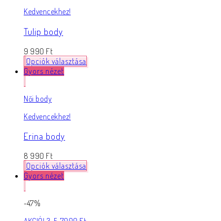
Kedvencekhez!
Tulip body
9 990
Ft
Opciók választása
Gyors nézet
Női body
Kedvencekhez!
Erina body
8 990
Ft
Opciók választása
Gyors nézet
-47%