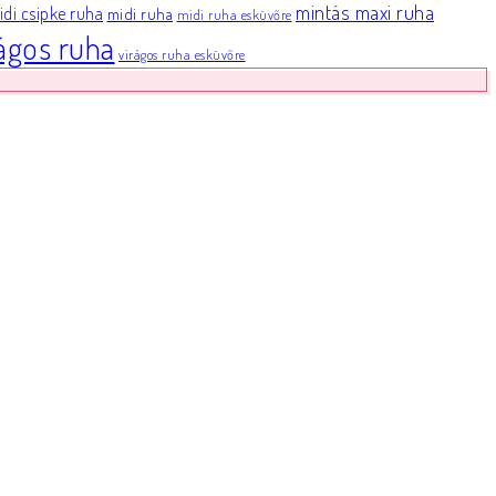
mintás maxi ruha
di csipke ruha
midi ruha
midi ruha esküvőre
rágos ruha
virágos ruha esküvőre