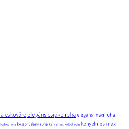
elegáns csipke ruha
ha esküvőre
elegáns maxi ruha
kényelmes maxi
koszorúslány ruha
fodros ruha
kényelmes kötött ruha