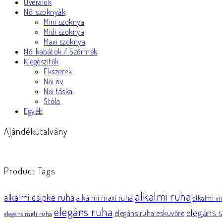
Overálok
Női szoknyák
Mini szoknya
Midi szoknya
Maxi szoknya
Női kabátok / Szőrmék
Kiegészítők
Ékszerek
Női öv
Női táska
Stóla
Egyéb
Ajándékutalvány
Product Tags
alkalmi ruha
alkalmi csipke ruha
alkalmi maxi ruha
alkalmi v
elegáns ruha
elegáns s
elegáns ruha esküvőre
elegáns midi ruha