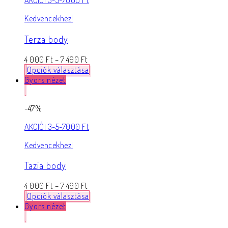
AKCIÓ! 3-5-7000 Ft
Kedvencekhez!
Terza body
4 000
Ft
–
7 490
Ft
Opciók választása
Gyors nézet
-47%
AKCIÓ! 3-5-7000 Ft
Kedvencekhez!
Tazia body
4 000
Ft
–
7 490
Ft
Opciók választása
Gyors nézet