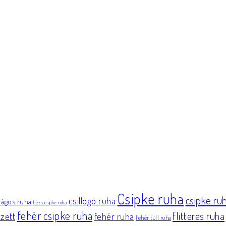
Csipke ruha
csipke ru
csillogó ruha
irágos ruha
bézs csipke ruha
fehér csipke ruha
flitteres ruha
zett
fehér ruha
fehér tüll ruha