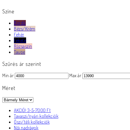
Színe
Bordó
Bézs/Krém
Fehér
Fekete
Rózsaszín
Taupe
Szűrés ár szerint
Min ár
Max ár
Méret
AKCIÓ! 3-5-7000 Ft
Tavaszi/nyári kollekciók
Őszi/téli kollekciók
Női nadrágok